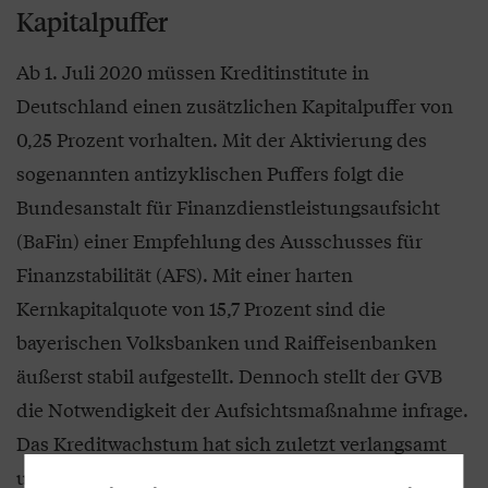
Kapitalpuffer
Ab 1. Juli 2020 müssen Kreditinstitute in
Deutschland einen zusätzlichen Kapitalpuffer von
0,25 Prozent vorhalten. Mit der Aktivierung des
sogenannten antizyklischen Puffers folgt die
Bundesanstalt für Finanzdienstleistungsaufsicht
(BaFin) einer Empfehlung des Ausschusses für
Finanzstabilität (AFS). Mit einer harten
Kernkapitalquote von 15,7 Prozent sind die
bayerischen Volksbanken und Raiffeisenbanken
äußerst stabil aufgestellt. Dennoch stellt der GVB
die Notwendigkeit der Aufsichtsmaßnahme infrage.
Das Kreditwachstum hat sich zuletzt verlangsamt
und ist im längerfristigen Vergleich nicht