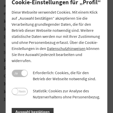
Cookie-Einstellungen für „Profil“
außergewöhnlich hoch. Deshalb zeigt auch der
Diese Webseite verwendet Cookies. Mit einem Klick
eigens zur Steuerung des Kapitalpuffers
auf „Auswahl bestätigen“ akzeptieren Sie die
konstruierte Indikator („Kredit-BIP-Lücke“) derzeit
Verarbeitung grundlegender Daten, die für den
keinen Handlungsbedarf an. Fraglich ist darüber
Betrieb dieser Webseite notwendig sind. Weitere
hinaus, weshalb die BaFin den Puffer aktiviert,
statistische Daten werden nur mit Ihrer Zustimmung
und ohne Personenbezug erfasst. Über die Cookie-
bevor die Ergebnisse des derzeit laufenden LSI-
Einstellungen in den
Datenschutzhinweisen
können
Stresstests vorliegen. Anhand der Stresstest-
Sie Ihre Auswahl jederzeit bearbeiten und
Resultate hätte die Aufsicht ein genaueres Bild zur
widerrufen.
Risikolage. Grundsätzlich laufen die Aufseher
Erforderlich: Cookies, die für den
Ja
Gefahr, mit der Erhöhung von
Betrieb der Webseite notwendig sind.
Kapitalanforderungen in einem unsicheren
konjunkturellen Umfeld prozyklische Effekte
Statistik: Cookies zur Analyse des
Nein
Nutzerverhaltens ohne Personenbezug.
hervorzurufen.
Auswahl bestätigen