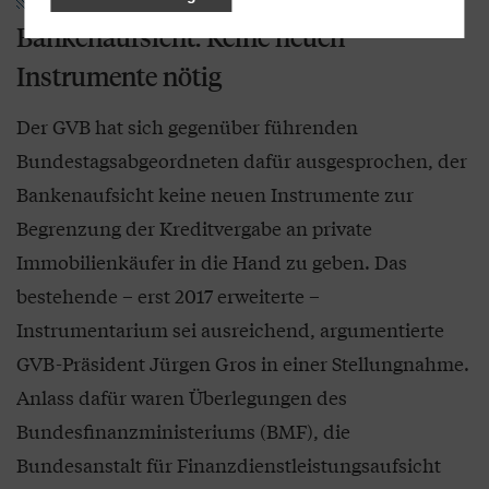
Bankenaufsicht: Keine neuen
Instrumente nötig
Der GVB hat sich gegenüber führenden
Bundestagsabgeordneten dafür ausgesprochen, der
Bankenaufsicht keine neuen Instrumente zur
Begrenzung der Kreditvergabe an private
Immobilienkäufer in die Hand zu geben. Das
bestehende – erst 2017 erweiterte –
Instrumentarium sei ausreichend, argumentierte
GVB-Präsident Jürgen Gros in einer Stellungnahme.
Anlass dafür waren Überlegungen des
Bundesfinanzministeriums (BMF), die
Bundesanstalt für Finanzdienstleistungsaufsicht