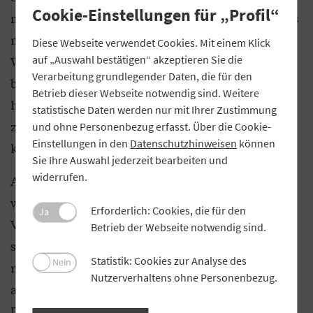
Cookie-Einstellungen für „Profil“
muss, bevor die Fördergelder in Höhe von 5.000 bis
maximal 30.000 Euro pro Betrieb fließen können.
Diese Webseite verwendet Cookies. Mit einem Klick
auf „Auswahl bestätigen“ akzeptieren Sie die
Will heißen: Derjenige, der heute nichts hat,
Verarbeitung grundlegender Daten, die für den
bekommt die Gelder sofort. Wer gut gewirtschaftet
Betrieb dieser Webseite notwendig sind. Weitere
hat und zum Beispiel für die Altersvorsorge Gelder
statistische Daten werden nur mit Ihrer Zustimmung
zurückgelegt hat, hat das Nachsehen. Dafür gibt es
und ohne Personenbezug erfasst. Über die Cookie-
Einstellungen in den
Datenschutzhinweisen
können
kein Verständnis.
Sie Ihre Auswahl jederzeit bearbeiten und
widerrufen.
Auch das Anbieten von KfW-Krediten hilft nicht
wirklich: Viele Wirte haben bereits hohe
Erforderlich: Cookies, die für den
Ja
Verbindlichkeiten, weitere Kredite gibt es nicht. Es
Betrieb der Webseite notwendig sind.
sei denn, der Unternehmer wäre bereit und auch
Statistik: Cookies zur Analyse des
Nein
noch in der Lage, sein gesamtes privates Vermögen
Nutzerverhaltens ohne Personenbezug.
als Sicherung zur Verfügung zu stellen. Mein Fazit:
Der Mittelstand fällt durchs Raster des