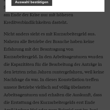
Auswahl bestätigen
Schutzschilds. Es kann und darf nicht sein, dass er
am Ende der Krise nur mit höheren
Kreditverbindlichkeiten dasteht.
Nicht anders sieht es mit Kurzarbeitergeld aus.
Nahezu alle Betriebe der Branche haben keine
Erfahrung mit der Beantragung von
Kurzarbeitergeld. In den Arbeitsagenturen wurden
die Kapazitäten für die Bearbeitung der Anträge in
den letzten zehn Jahren runtergefahren, weil keine
Nachfrage da war. In dieser Konstellation treffen
unsere Betriebe vielfach auf völlig übelastete
Arbeitsagenturen und erhalten die Auskunft, dass
die Erstattung des Kurzarbeitergelds erst Ende
April/Anfang Mai oder zum Beispiel erst im Juni