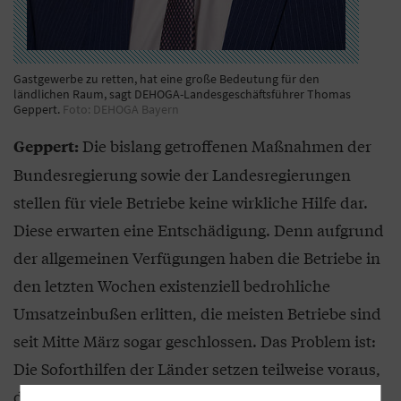
Gastgewerbe zu retten, hat eine große Bedeutung für den
ländlichen Raum, sagt DEHOGA-Landesgeschäftsführer Thomas
Geppert.
Foto: DEHOGA Bayern
Die bislang getroffenen Maßnahmen der
Geppert:
Bundesregierung sowie der Landesregierungen
stellen für viele Betriebe keine wirkliche Hilfe dar.
Diese erwarten eine Entschädigung. Denn aufgrund
der allgemeinen Verfügungen haben die Betriebe in
den letzten Wochen existenziell bedrohliche
Umsatzeinbußen erlitten, die meisten Betriebe sind
seit Mitte März sogar geschlossen. Das Problem ist:
Die Soforthilfen der Länder setzen teilweise voraus,
dass erst das private Vermögen geopfert werden