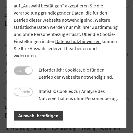
auf „Auswahl bestätigen“ akzeptieren Sie die
Verarbeitung grundlegender Daten, die für den
21. Juni 2020
Betrieb dieser Webseite notwendig sind. Weitere
Ladies Night in Grainau
statistische Daten werden nur mit Ihrer Zustimmung
und ohne Personenbezug erfasst. Über die Cookie-
„Nix mit Amore“: Unter dieser Überschrift präsentiert die
Einstellungen in den
Datenschutzhinweisen
können
Münchner Autorin und Bloggerin Mitzi Irsaj eine turbulente
Sie Ihre Auswahl jederzeit bearbeiten und
und humorvolle Erzählung über Freundschaft, Sehnsucht und
widerrufen.
dem Abenteuer eines neuen Lebens unter der Sonne Italiens.
Erforderlich: Cookies, die für den
Ja
Zwischen den Lesepausen gibt es ein 3-Gänge-Menü.
Mehr
Betrieb der Webseite notwendig sind.
Informationen auf der Hotel-Webseite
.
Statistik: Cookies zur Analyse des
Nein
Nutzerverhaltens ohne Personenbezug.
1. Juli 2020
Erfahrungsaustausch Marketing
Auswahl bestätigen
Im Erfahrungsaustausch „Marketing“ in Beilngries können