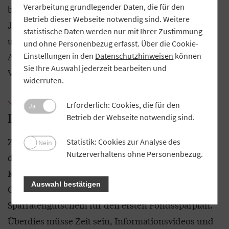
Verarbeitung grundlegender Daten, die für den
bilden vier Gen Z-Berater ein
Betrieb dieser Webseite notwendig sind. Weitere
Jugendmarktbearbeitungsteam. „So verlieren wir
statistische Daten werden nur mit Ihrer Zustimmung
unsere wichtige Zielgruppe Gen Z nicht aus den
und ohne Personenbezug erfasst. Über die Cookie-
Augen und können Maßnahmen beziehungsweise
Einstellungen in den
Datenschutzhinweisen
können
Sie Ihre Auswahl jederzeit bearbeiten und
Vorschläge vorbereiten“, erklärt Mirwald.
widerrufen.
Erforderlich: Cookies, die für den
Ja
Digital kommunizieren
Betrieb der Webseite notwendig sind.
Zum 18. und ebenso zum 25. Geburtstag erhielten
Statistik: Cookies zur Analyse des
Nein
Nutzerverhaltens ohne Personenbezug.
die Kundinnen und Kunden der Raiffeisenbank
Kreis Kelheim auf digitalem Wege
Auswahl bestätigen
Geburtstagsglückwünsche inklusive 50 Euro-
Sparratengutschein für den ersten Fondssparplan.
Überdies müsse Zeit sein, Informationsvideos und