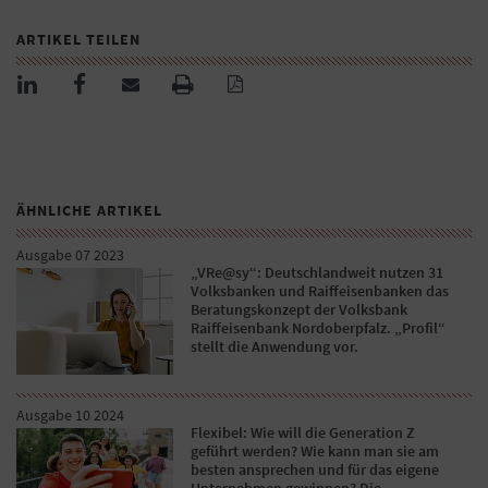
ARTIKEL TEILEN
ÄHNLICHE ARTIKEL
Ausgabe 07 2023
„VRe@sy“: Deutschlandweit nutzen 31
Volksbanken und Raiffeisenbanken das
Beratungskonzept der Volksbank
Raiffeisenbank Nordoberpfalz. „Profil“
stellt die Anwendung vor.
Ausgabe 10 2024
Flexibel: Wie will die Generation Z
geführt werden? Wie kann man sie am
besten ansprechen und für das eigene
Unternehmen gewinnen? Die