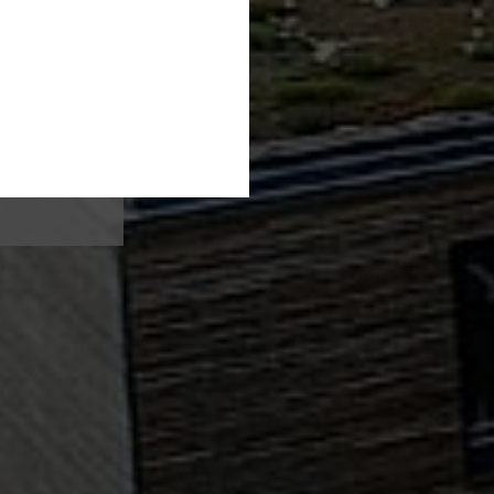
rg auf
ell.
teme