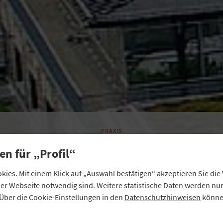
PRAXIS
t „Contracting“ Ener
en für „Profil“
und Geld sparen
ies. Mit einem Klick auf „Auswahl bestätigen“ akzeptieren Sie di
eser Webseite notwendig sind. Weitere statistische Daten werden n
Über die Cookie-Einstellungen in den
Datenschutzhinweisen
können
e Energie-Genossenschaft Fünfseenland hat die Strom- 