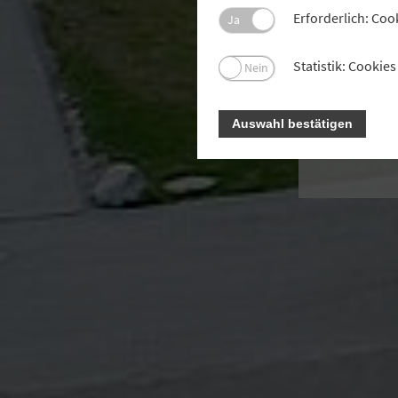
Wärme
Erforderlich: Coo
Ja
kom
Statistik: Cooki
Nein
Auswahl bestätigen
Fot