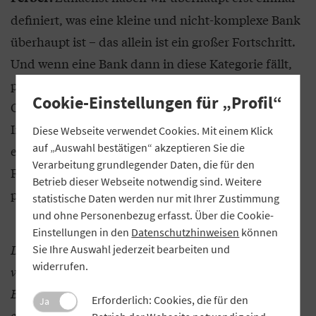
definiert, was eine kleine und nicht-komplexe Bank
überhaupt ist – das allein ist ein großer Fortschritt.
Und wenn eine Bank dann in diese Kategorie fällt,
profitiert sie von erleichterten Melde- und
Cookie-Einstellungen für „Profil“
Offenlegungspflichten. Kleine und nicht-komplexe
Institute können künftig auch von einer
Diese Webseite verwendet Cookies. Mit einem Klick
auf „Auswahl bestätigen“ akzeptieren Sie die
erleichterten Berechnungsmethode für die
Verarbeitung grundlegender Daten, die für den
Finanzierungsquote (Net Stable Funding Ratio)
Betrieb dieser Webseite notwendig sind. Weitere
profitieren.
statistische Daten werden nur mit Ihrer Zustimmung
und ohne Personenbezug erfasst. Über die Cookie-
Einstellungen in den
Datenschutzhinweisen
können
Die EU-Kommission hatte ursprünglich
Sie Ihre Auswahl jederzeit bearbeiten und
widerrufen.
vorgeschlagen, lediglich Banken mit einer
Bilanzsumme von bis zu 1,5 Milliarden Euro zu
Erforderlich: Cookies, die für den
Ja
entlasten. Wie bewerten Sie es, dass sich die