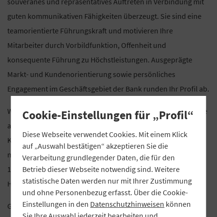
souveränes und repräsentatives Auftreten in Verbindung mit
guten kommunikativen Fähigkeiten überzeugt. Sie sind eine
teamorientierte Führungskraft und motivieren Ihre
Mitarbeiter durch Vorbildfunktion, Offenheit und
konsequente Führung zu Höchstleistungen. Ausgeprägte
Markt- und Kundenorientierung sowie persönliches
Engagement im Geschäftsgebiet der Bank runden Ihr Profil ab.
Wenn Sie sich angesprochen fühlen, senden Sie uns bitte Ihre
Cookie-Einstellungen für „Profil“
aussagefähigen Bewerbungsunterlagen unter Angabe der
Diese Webseite verwendet Cookies. Mit einem Klick
Kennziffer 10318 sowie Ihres Gehaltswunsches und Ihres
auf „Auswahl bestätigen“ akzeptieren Sie die
möglichen Eintrittstermins bis spätestens
Verarbeitung grundlegender Daten, die für den
Betrieb dieser Webseite notwendig sind. Weitere
15. Januar 2019 zu. Für Vorabinformationen steht Ihnen Frau
statistische Daten werden nur mit Ihrer Zustimmung
Harriet Wolff telefonisch gerne zur Verfügung.
und ohne Personenbezug erfasst. Über die Cookie-
Einstellungen in den
Datenschutzhinweisen
können
Genossenschaftsverband Bayern e. V., Türkenstraße 22 - 24,
Sie Ihre Auswahl jederzeit bearbeiten und