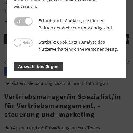
80333 München, Frau Harriet Wolff
widerrufen.
Telefon: +49 89 2868 3609, Mobil: +49 172 6271769
E-Mail:
bewerbung-bankenbetreuung(at)gv-bayern.de
Erforderlich: Cookies, die für den
Ja
Betrieb der Webseite notwendig sind.
Stellenanzeige als PDF-Datei herunterlade
Statistik: Cookies zur Analyse des
Nein
Nutzerverhaltens ohne Personenbezug.
Auswahl bestätigen
Bereichern Sie baldmöglichst mit Ihrer Erfahrung als
Vertriebsmanager/in Spezialist/in
für Vertriebsmanagement, -
steuerung und -marketing
den Ausbau und die Entwicklung unseres Teams.