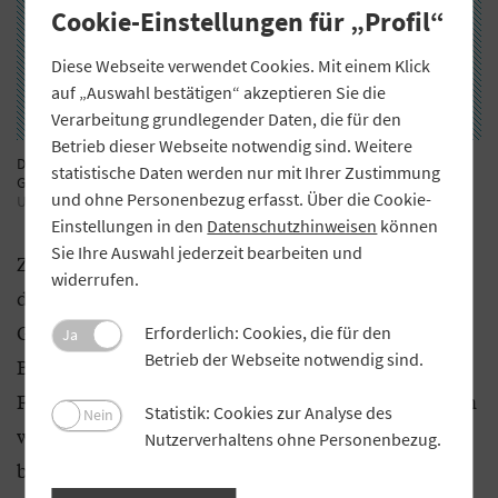
Cookie-Einstellungen für „Profil“
Diese Webseite verwendet Cookies. Mit einem Klick
auf „Auswahl bestätigen“ akzeptieren Sie die
Verarbeitung grundlegender Daten, die für den
Betrieb dieser Webseite notwendig sind. Weitere
Darstellung des NPS-Werts durch SurveyMonkey bei der
statistische Daten werden nur mit Ihrer Zustimmung
Genossenschaftsbank Unterallgäu.
Screenshot: Genobank
und ohne Personenbezug erfasst. Über die Cookie-
Unterallgäu
Einstellungen in den
Datenschutzhinweisen
können
Sie Ihre Auswahl jederzeit bearbeiten und
Zur Frage nach der Weiterempfehlung, die nur auf
widerrufen.
der Skala bewertet werden kann, stellt die
Genossenschaftsbank Unterallgäu in den NPS-
Erforderlich: Cookies, die für den
Ja
Betrieb der Webseite notwendig sind.
Bewertungsbögen auch noch eine offene Frage mit
Freitextfeld. Diese lautet ganz simpel: „Was müssten
Statistik: Cookies zur Analyse des
Nein
wir zukünftig besser machen, damit Sie eine noch
Nutzerverhaltens ohne Personenbezug.
bessere Bewertung abgeben?“ Zusätzlich fragt die