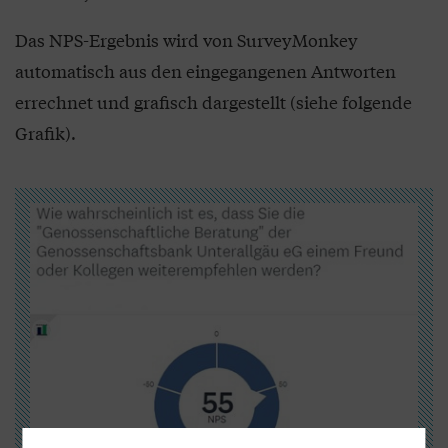
Das NPS-Ergebnis wird von SurveyMonkey
automatisch aus den eingegangenen Antworten
errechnet und grafisch dargestellt (siehe folgende
Grafik).