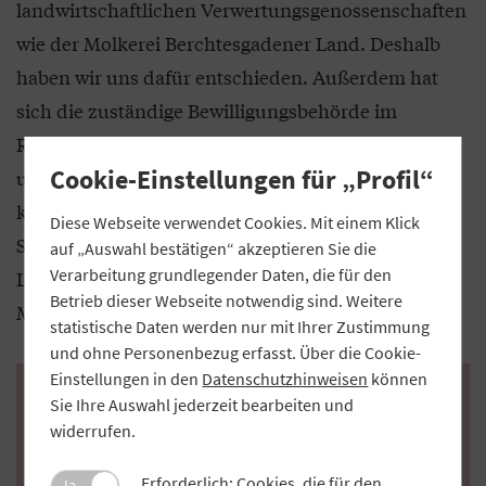
landwirtschaftlichen Verwertungsgenossenschaften
wie der Molkerei Berchtesgadener Land. Deshalb
haben wir uns dafür entschieden. Außerdem hat
sich die zuständige Bewilligungsbehörde im
Rahmen der Zusammenarbeit durch ihre effiziente
Cookie-Einstellungen für „Profil“
und lösungsorientierte Arbeitsweise als äußerst
kompetent erwiesen. Dabei handelt es sich um die
Diese Webseite verwendet Cookies. Mit einem Klick
Staatliche Führungsakademie für Ernährung,
auf „Auswahl bestätigen“ akzeptieren Sie die
Verarbeitung grundlegender Daten, die für den
Landwirtschaft und Forsten, die direkt dem
Betrieb dieser Webseite notwendig sind. Weitere
Ministerium unterstellt ist.
statistische Daten werden nur mit Ihrer Zustimmung
und ohne Personenbezug erfasst. Über die Cookie-
Einstellungen in den
Datenschutzhinweisen
können
Zuschüsse bis 1,5 Millionen Euro
Sie Ihre Auswahl jederzeit bearbeiten und
widerrufen.
Ländliche Genossenschaften haben Zugang zu
unterschiedlichen Förderprogrammen, die vom
Erforderlich: Cookies, die für den
Ja