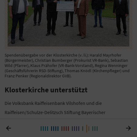
Spendenübergabe vor der Klosterkirche (v. li.): Harald Mayrhofer
(Bürgermeister), Christian Bumberger (Prokurist VR-Bank), Sebastian
Wild (Pfarrer), Klaus Prähofer (VR-Bank-Vorstand), Regina Wenninger
(Geschäftsführerin RSD-Stiftung), Thomas Knödl (Kirchenpfleger) und
Franz Penker (Regionaldirektor GVB).
Klosterkirche unterstützt
Die Volksbank Raiffeisenbank Vilshofen und die
Raiffeisen/Schulze-Delitzsch Stiftung Bayerischer
Genossenschaften (RSD-Stiftung) haben 8.000 Euro an die


Klosterkirche Aldersbach gespendet. Das Geld steht für die