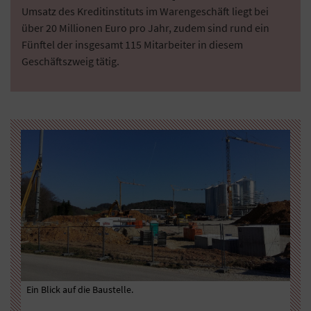
Umsatz des Kreditinstituts im Warengeschäft liegt bei
über 20 Millionen Euro pro Jahr, zudem sind rund ein
Fünftel der insgesamt 115 Mitarbeiter in diesem
Geschäftszweig tätig.
ünz.
Auf
Ein Blick auf die Baustelle.