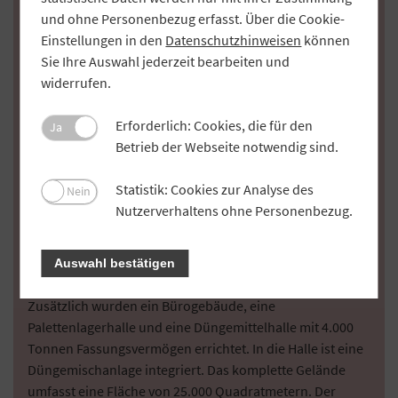
für die Landwirte im Norden und Westen von Regensburg
und ohne Personenbezug erfasst. Über die Cookie-
eine moderne und leistungsfähige Anlage schaffen
Einstellungen in den
Datenschutzhinweisen
können
wollen, betonte Vorstand Stephan Paulus bei der
Sie Ihre Auswahl jederzeit bearbeiten und
Einweihung im Juni. Das gesamte Investitionsvolumen
widerrufen.
lag bei über 10 Millionen Euro. Mithilfe des GVB
beantragte die Bank erfolgreich Mittel aus der
Erforderlich: Cookies, die für den
Ja
Marktstrukturförderung, die für die Finanzierung eine
Betrieb der Webseite notwendig sind.
große Rolle gespielt haben. Die
Getreideerfassungsanlage in Pfraundorf verfügt über
Statistik: Cookies zur Analyse des
Nein
zwei sogenannte Annahmegossen, über die das Getreide
Nutzerverhaltens ohne Personenbezug.
in die Silos befördert wird. Pro Gosse können bis zu 150
Tonnen pro Stunde erfasst werden. Die elf Silos haben
eine Lagerkapazität von 10.000 Tonnen. Außerdem gibt
Auswahl bestätigen
es eine Trocknungsanlage für Getreide und Mais.
Zusätzlich wurden ein Bürogebäude, eine
Palettenlagerhalle und eine Düngemittelhalle mit 4.000
Tonnen Fassungsvermögen errichtet. In die Halle ist eine
Düngemischanlage integriert. Das komplette Gelände
umfasst eine Fläche von 25.000 Quadratmetern. Der