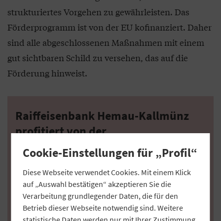
strukturiertes Vorgehen zu gewährleisten. Das
Förderprogramm ist von der EU kofinanziert. Daher
sind alle abgeschlossenen Maßnahmen mit einem
gut sichtbaren Schild zu versehen, das auf die
Förderung hinweist.
Raiffeisenbank Hemau-Kallmünz
profitiert von der
Marktstrukturförderung
Cookie-Einstellungen für „Profil“
Das Warengeschäft ist eine wichtige Säule der
Diese Webseite verwendet Cookies. Mit einem Klick
Raiffeisenbank Hemau-Kallmünz. Weil die Anforderungen
auf „Auswahl bestätigen“ akzeptieren Sie die
an Agrarerzeugnisse und Produktionsmittel stetig
Verarbeitung grundlegender Daten, die für den
steigen, hat das Kreditinstitut einen neuen Standort in
Betrieb dieser Webseite notwendig sind. Weitere
Pfraundorf (Landkreis Regensburg) errichtet. Man habe
statistische Daten werden nur mit Ihrer Zustimmung