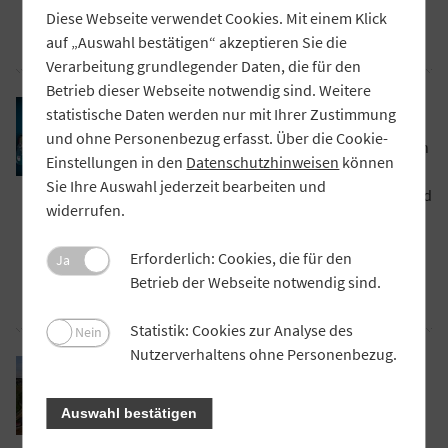
Markus Ferber.
Diese Webseite verwendet Cookies. Mit einem Klick
Artikel lesen
auf „Auswahl bestätigen“ akzeptieren Sie die
Verarbeitung grundlegender Daten, die für den
Betrieb dieser Webseite notwendig sind. Weitere
PRAXIS
statistische Daten werden nur mit Ihrer Zustimmung
Schwarmintelligenz nutzen
und ohne Personenbezug erfasst. Über die Cookie-
Eine neue Innovationsplattform fördert den
Einstellungen in den
Datenschutzhinweisen
können
Austausch von Ideen und Entwicklungen
Sie Ihre Auswahl jederzeit bearbeiten und
zwischen den bayerischen Volksbanken und
widerrufen.
Raiffeisenbanken. Teilen die 244
Kreditinstitute ihr Wissen, können alle
Erforderlich: Cookies, die für den
Ja
voneinander lernen.
Betrieb der Webseite notwendig sind.
Artikel lesen
Statistik: Cookies zur Analyse des
Nein
Nutzerverhaltens ohne Personenbezug.
PRAXIS
Vom Käselager bis zum Getreidesilo
Der Freistaat Bayern unterstützt viele
Auswahl bestätigen
Investitionen im ländlichen Raum mit