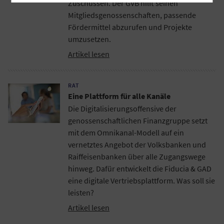
Zuschüssen. Der GVB hilft seinen
Mitgliedsgenossenschaften, passende
Fördermittel abzurufen und Projekte
umzusetzen.
Artikel lesen
RAT
Eine Plattform für alle Kanäle
Die Digitalisierungsoffensive der
genossenschaftlichen Finanzgruppe setzt
mit dem Omnikanal-Modell auf ein
vernetztes Angebot der Volksbanken und
Raiffeisenbanken über alle Zugangswege
hinweg. Dafür entwickelt die Fiducia & GAD
eine digitale Vertriebsplattform. Was soll sie
leisten?
Artikel lesen