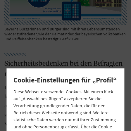
Bayerns Bürgerinnen und Bürger sind mit ihren Lebensumständen
wieder zufriedener, wie der Heimatindex der bayerischen Volksbanken
und Raiffeisenbanken bestätigt. Grafik: GVB
Sicherheitsbedenken bei den Befragten
nehmen zu
Cookie-Einstellungen für „Profil“
Die Bayern sind nicht frei von Sorgen – auch das
Diese Webseite verwendet Cookies. Mit einem Klick
lässt sich aus der jüngsten Heimatindex-Erhebung
auf „Auswahl bestätigen“ akzeptieren Sie die
ablesen. So fühlen sich die Umfrageteilnehmer
Verarbeitung grundlegender Daten, die für den
Betrieb dieser Webseite notwendig sind. Weitere
zunehmend weniger vor Kriminalität und
statistische Daten werden nur mit Ihrer Zustimmung
Verbrechen geschützt. Ihr Sicherheitsgefühl
und ohne Personenbezug erfasst. Über die Cookie-