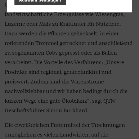
Auswahl bestätigen
Qualitätstrocknung Nordbayern eG (QTN) veredeln
landwirtschaftliche Erzeugnisse wie Wiesengras,
Luzerne oder Mais zu Kraftfutter für Nutztiere.
Dazu werden die Pflanzen gehäckselt, in einer
rotierenden Trommel getrocknet und anschließend
zu sogenannten Cobs gepresst oder als Ballen
verarbeitet. Die Vorteile des Verfahrens: „Unsere
Produkte sind regional, gentechnikfrei und
preiswert. Zudem sind die Warenströme
nachvollziehbar und wir haben bedingt durch die
kurzen Wege eine gute Ökobilanz“, sagt QTN-
Geschäftsführer Simon Burkhard.
Die eiweißreichen Futtermittel der Trocknungen
ermöglichen es vielen Landwirten, auf die