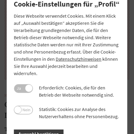
Cookie-Einstellungen für „Profil“
Diese Webseite verwendet Cookies. Mit einem Klick
auf „Auswahl bestätigen“ akzeptieren Sie die
Verarbeitung grundlegender Daten, die für den
Betrieb dieser Webseite notwendig sind. Weitere
statistische Daten werden nur mit Ihrer Zustimmung
und ohne Personenbezug erfasst. Über die Cookie-
Einstellungen in den
Datenschutzhinweisen
können
Sie Ihre Auswahl jederzeit bearbeiten und
r
Produkte aus bayerischem Soja: Tofu und Sojadrink der
Pro
Tagwerk eG.
sch
widerrufen.
Erforderlich: Cookies, die für den
Ja
Betrieb der Webseite notwendig sind.
Qualitätstrocknung Nordbayern eG:
Statistik: Cookies zur Analyse des
Nein
Luzerne statt Soja
Nutzerverhaltens ohne Personenbezug.
Trocknungsgenossenschaften wie die