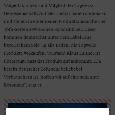
Walpertskirchen sind Mitglied der Tagwerk-
Genossenschaft. Auf vier Hektar bauen sie Soja an
und stellen in einer neuen Produktionsküche vier
Tofu-Sorten sowie einen Sojadrink her. Diese
kommen demnächst unter dem Label „aus
bayerischem Soja“ in alle Läden, die Tagwerk-
Produkte verkaufen. Vorstand Klaus Hutner ist
überzeugt, dass das Produkt gut ankommt: „Da
bereits deutscher Tofu sehr beliebt bei
Verbrauchern ist, hoffen wir auf eine sehr gute
Resonanz“, sagt er.