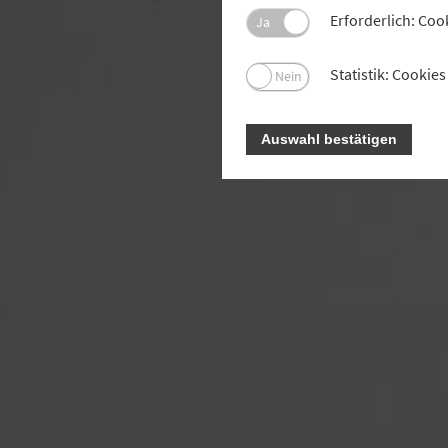
Erforderlich: Coo
Ja
Pro
ha
Statistik: Cooki
Nein
Auswahl bestätigen
F