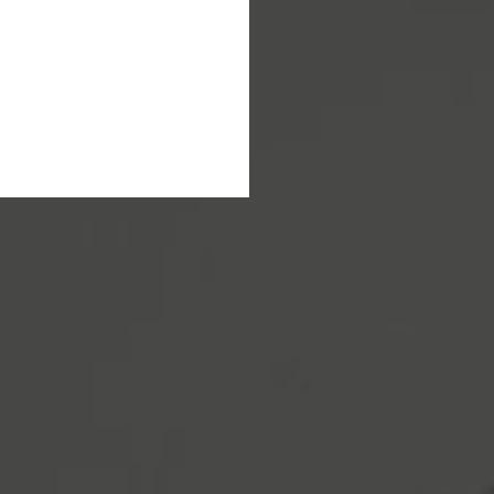
ften
rkt
n
ns