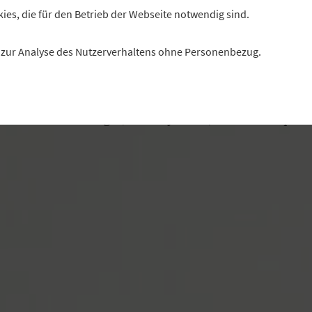
kies, die für den Betrieb der Webseite notwendig sind.
duktion wächst. Die bayerischen Molkereigenossenscha
ben das frühzeitig erkannt und sind damit am Milchma
es zur Analyse des Nutzerverhaltens ohne Personenbezug.
bundesweit Vorreiter.
Autorin: Stefanie Gabler, Genossenschaftsverband Bayer
oto: mauritius images / Masterfile RM / Jose Luis Stephe