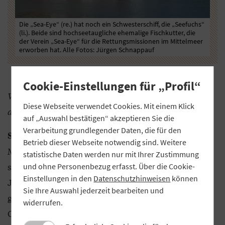
chs“
Der Kurs der „Sea-Eye“ auf der Suche nach dem
Das
e
Flüchtlingsboot.
Bei
eer
Cookie-Einstellungen für „Profil“
Wie viele Flüchtlinge hat die „Sea-Eye“
Diese Webseite verwendet Cookies. Mit einem Klick
aufgenommen, während Sie an Bord waren?
auf „Auswahl bestätigen“ akzeptieren Sie die
Verarbeitung grundlegender Daten, die für den
Zwölf. Neun Männer sowie eine
Schnappauf:
Betrieb dieser Webseite notwendig sind. Weitere
Mutter mit ihren beiden Kindern, ein etwa
statistische Daten werden nur mit Ihrer Zustimmung
sechsjähriges Mädchen und ein etwa zwölfjähriger
und ohne Personenbezug erfasst. Über die Cookie-
Einstellungen in den
Datenschutzhinweisen
können
Junge. Dass wir nur dieses eine Flüchtlingsboot
Sie Ihre Auswahl jederzeit bearbeiten und
gesichtet haben, dürfte auch am Wetter in unserem
widerrufen.
Operationsgebiet gelegen haben. Bei bestimmten