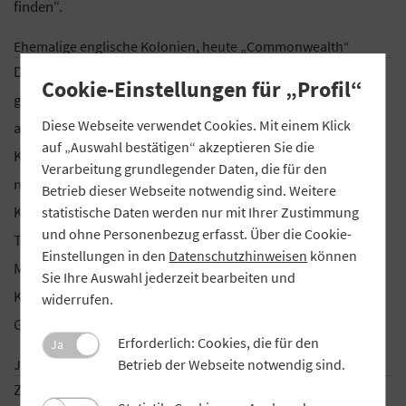
finden“.
Ehemalige englische Kolonien, heute „Commonwealth“
Das im Wesentlichen von Hermann Schulze-Delitzsch
Cookie-Einstellungen für „Profil“
geprägte deutsche Genossenschaftsgesetz von 1889 diente
Diese Webseite verwendet Cookies. Mit einem Klick
als Vorbild für das indische Gesetz für
auf „Auswahl bestätigen“ akzeptieren Sie die
Kreditgenossenschaften von 1904. Dieses wurde in
Verarbeitung grundlegender Daten, die für den
novellierter Form auch in anderen Ländern des englischen
Betrieb dieser Webseite notwendig sind. Weitere
Kolonialreichs übernommen, zum Beispiel in Ghana,
statistische Daten werden nur mit Ihrer Zustimmung
und ohne Personenbezug erfasst. Über die Cookie-
Tansania und Nigeria. 1946 wurde es als
Einstellungen in den
Datenschutzhinweisen
können
Modellgenossenschaftsgesetz der englischen
Sie Ihre Auswahl jederzeit bearbeiten und
Kolonialverwaltung in allen von England abhängigen
widerrufen.
Gebieten empfohlen.
Erforderlich: Cookies, die für den
Ja
Japan
Betrieb der Webseite notwendig sind.
Zwei hohe japanische Beamte, die Deutschland um 1890