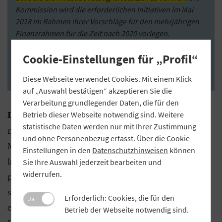
Kommission wird die erforderlichen Initiativen im Mai
2018 im Rahmen ihrer Vorschläge für den mehrjährigen
Finanzrahmen für die Zeit nach 2020 vorlegen.
Anschließend werden das Europäische Parlament und
Cookie-Einstellungen für „Profil“
der Rat ersucht, diese Vorschläge bis Mitte 2019
anzunehmen.“
Diese Webseite verwendet Cookies. Mit einem Klick
auf „Auswahl bestätigen“ akzeptieren Sie die
Verarbeitung grundlegender Daten, die für den
„Das Kommissionspaket belohnt
Dazu meine ich:
Betrieb dieser Webseite notwendig sind. Weitere
statistische Daten werden nur mit Ihrer Zustimmung
nicht die reform-willigen Eurostaaten, sondern
und ohne Personenbezug erfasst. Über die Cookie-
Mitgliedsländer, die notwendige Reformen auf die
Einstellungen in den
Datenschutzhinweisen
können
lange Bank schieben. Denn nichts anderes als das
Sie Ihre Auswahl jederzeit bearbeiten und
widerrufen.
passiert, wenn Staaten, die in einer Wirtschaftskrise
stecken, über Gelder von der Gemeinschaft
Erforderlich: Cookies, die für den
Ja
erhalten. Die kämen aus einem aufgestockten EU-
Betrieb der Webseite notwendig sind.