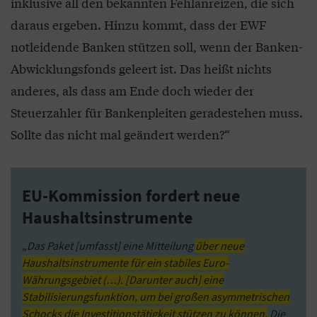
inklusive all den bekannten Fehlanreizen, die sich
daraus ergeben. Hinzu kommt, dass der EWF
notleidende Banken stützen soll, wenn der Banken-
Abwicklungsfonds geleert ist. Das heißt nichts
anderes, als dass am Ende doch wieder der
Steuerzahler für Bankenpleiten geradestehen muss.
Sollte das nicht mal geändert werden?“
EU-Kommission fordert neue
Haushaltsinstrumente
„Das Paket [umfasst] eine Mitteilung
über neue
Haushaltsinstrumente für ein stabiles Euro-
Währungsgebiet (…). [Darunter auch] eine
Stabilisierungsfunktion‚ um bei großen asymmetrischen
Schocks die Investitionstätigkeit stützen zu können.
Die