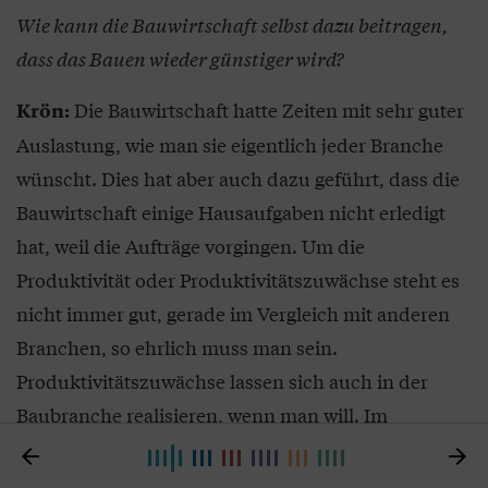
Wie kann die Bauwirtschaft selbst dazu beitragen,
dass das Bauen wieder günstiger wird?
Die Bauwirtschaft hatte Zeiten mit sehr guter
Krön:
Auslastung, wie man sie eigentlich jeder Branche
wünscht. Dies hat aber auch dazu geführt, dass die
Bauwirtschaft einige Hausaufgaben nicht erledigt
hat, weil die Aufträge vorgingen. Um die
Produktivität oder Produktivitätszuwächse steht es
nicht immer gut, gerade im Vergleich mit anderen
Branchen, so ehrlich muss man sein.
Produktivitätszuwächse lassen sich auch in der
Baubranche realisieren, wenn man will. Im
weitesten Sinne geht es um die Industrialisierung


der Bauwirtschaft. Also mehr Vorfertigung und