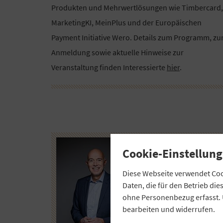
Produkten und Mehrwertlösungen wie Timbercard,
MarketingKI, MeinPlus und der Europäischen
Payment Initiative Wero. Details zum Programm, zu
Anmeldung sowie aktuelle Hinweise zur
Veranstaltung finden Interessierte
hier
.
Cookie-Einstellung
Diese Webseite verwendet Cook
Daten, die für den Betrieb di
ohne Personenbezug erfasst. 
bearbeiten und widerrufen.