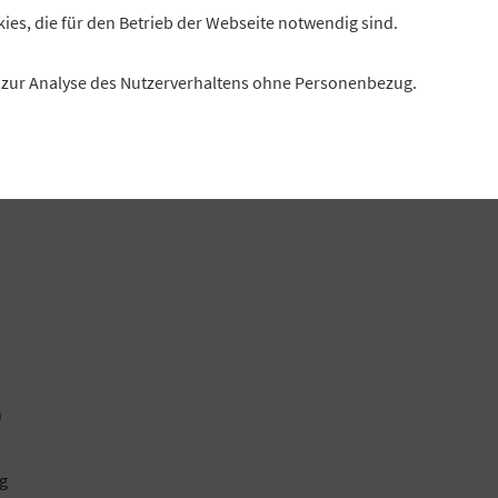
kies, die für den Betrieb der Webseite notwendig sind.
es zur Analyse des Nutzerverhaltens ohne Personenbezug.
n
ig