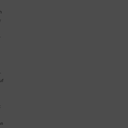
h
r
r
.
uf
t
an