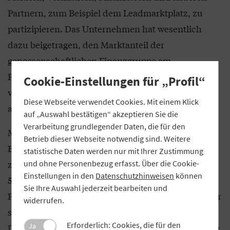
Partnern, zum Beispiel dem Leadmarktplatz, zu
partizipieren. Das Unternehmen hat wesentlich
dazu beigetragen, den Marktanteil der
genossenschaftlichen Finanzgruppe am
Plattformgeschäft mit privaten Baufinanzierungen
Cookie-Einstellungen für „Profil“
von neun Prozent in seinem Gründungsjahr 2018
Diese Webseite verwendet Cookies. Mit einem Klick
auf heute über 30 Prozent zu steigern.
auf „Auswahl bestätigen“ akzeptieren Sie die
Verarbeitung grundlegender Daten, die für den
Mehr als 8.000 freie Vermittler arbeiten über
Betrieb dieser Webseite notwendig sind. Weitere
Baufinex mit rund 300 Genossenschaftsbanken
statistische Daten werden nur mit Ihrer Zustimmung
zusammen. Der offene Marktpatz bietet mit über
und ohne Personenbezug erfasst. Über die Cookie-
Einstellungen in den
Datenschutzhinweisen
können
560 Produktgebern das größte regionale B2B-
Sie Ihre Auswahl jederzeit bearbeiten und
Produktangebot im deutschen Markt. Die Vermittler
widerrufen.
schätzen den direkten Zugang zur Bank, die
Erforderlich: Cookies, die für den
Ja
Direkteinreichungsmöglichkeiten und die Beratung