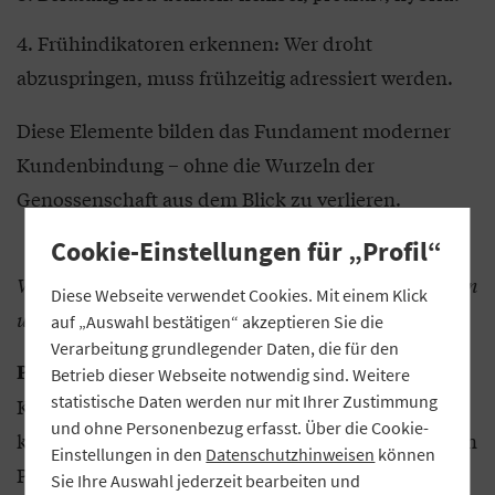
Frühindikatoren erkennen: Wer droht
abzuspringen, muss frühzeitig adressiert werden.
Diese Elemente bilden das Fundament moderner
Kundenbindung – ohne die Wurzeln der
Genossenschaft aus dem Blick zu verlieren.
Cookie-Einstellungen für „Profil“
Wie lässt sich die emotionale Bindung der Kundinnen
Diese Webseite verwendet Cookies. Mit einem Klick
und Kunden verbessern?
auf „Auswahl bestätigen“ akzeptieren Sie die
Verarbeitung grundlegender Daten, die für den
Die emotionale Bindung zu Kundinnen und
Perst:
Betrieb dieser Webseite notwendig sind. Weitere
statistische Daten werden nur mit Ihrer Zustimmung
Kunden verbessert sich vor allem durch
und ohne Personenbezug erfasst. Über die Cookie-
konsequente Kundenzentriertheit – weg vom reinen
Einstellungen in den
Datenschutzhinweisen
können
Produktfokus hin zum echten „Know Your
Sie Ihre Auswahl jederzeit bearbeiten und