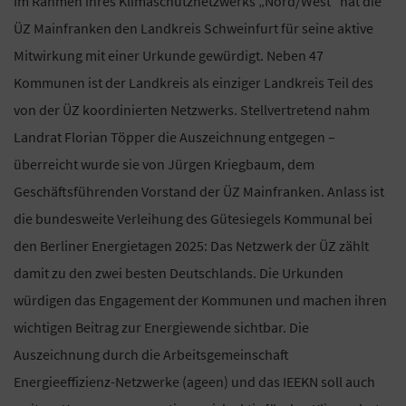
Im Rahmen ihres Klimaschutznetzwerks „Nord/West“ hat die
ÜZ Mainfranken den Landkreis Schweinfurt für seine aktive
Mitwirkung mit einer Urkunde gewürdigt. Neben 47
Kommunen ist der Landkreis als einziger Landkreis Teil des
von der ÜZ koordinierten Netzwerks. Stellvertretend nahm
Landrat Florian Töpper die Auszeichnung entgegen –
überreicht wurde sie von Jürgen Kriegbaum, dem
Geschäftsführenden Vorstand der ÜZ Mainfranken. Anlass ist
die bundesweite Verleihung des Gütesiegels Kommunal bei
den Berliner Energietagen 2025: Das Netzwerk der ÜZ zählt
damit zu den zwei besten Deutschlands. Die Urkunden
würdigen das Engagement der Kommunen und machen ihren
wichtigen Beitrag zur Energiewende sichtbar. Die
Auszeichnung durch die Arbeitsgemeinschaft
Energieeffizienz-Netzwerke (ageen) und das IEEKN soll auch