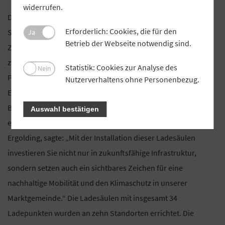
widerrufen.
Die Raiffeisenbank Landshuter Land setzt mit ihrer ESG-
Erforderlich: Cookies, die für den
Strategie (Environmental, Social, Governance) ein starkes
Ja
Betrieb der Webseite notwendig sind.
Zeichen für ökologische Verantwortung und
zukunftsorientiertes Handeln. Gemeinsam mit den
Statistik: Cookies zur Analyse des
Nein
Projektpartnern Energie Südbayern (ESB), ÜZW Energie,
Nutzerverhaltens ohne Personenbezug.
Energieversorgung Ergolding-Essenbach (EVE) und weiteren
Beteiligten wurden 17 neue Ladesäulen im Landkreis
Auswahl bestätigen
eingeweiht. Andreas Strauß, Bürgermeister des Markt
Ergolding, sagte: „Mit der Installation dieser Ladesäulen
investieren Sie nicht nur in zukunftsfähige Infrastruktur,
sondern setzen auch ein sichtbares Zeichen für eine
nachhaltige Mobilität und den Klimaschutz in unserer
Marktgemeinde.“ Die Ladesäulen mit insgesamt 34
Ladepunkten wurden an zehn Standorten errichtet. Die