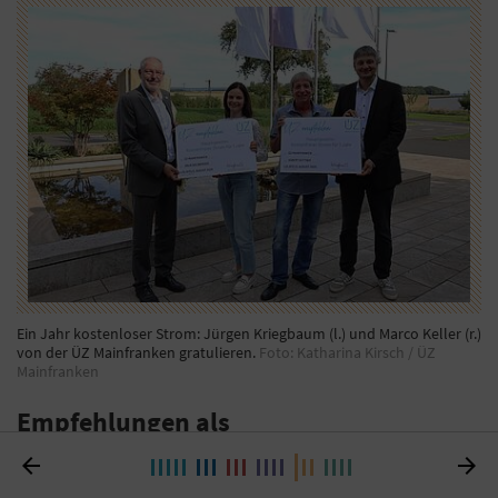
Ein Jahr kostenloser Strom: Jürgen Kriegbaum (l.) und Marco Keller (r.)
von der ÜZ Mainfranken gratulieren.
Foto: Katharina Kirsch / ÜZ
Mainfranken
Empfehlungen als
Marketinginstrument

