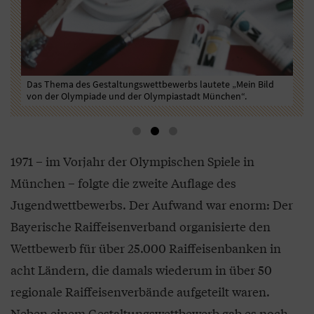
Das Thema des Gestaltungswettbewerbs lautete „Mein Bild
Zur
von der Olympiade und der Olympiastadt München“.
Alt
1971 – im Vorjahr der Olympischen Spiele in
München – folgte die zweite Auflage des
Jugendwettbewerbs. Der Aufwand war enorm: Der
Bayerische Raiffeisenverband organisierte den
Wettbewerb für über 25.000 Raiffeisenbanken in
acht Ländern, die damals wiederum in über 50
regionale Raiffeisenverbände aufgeteilt waren.
Neben einem Gestaltungswettbewerb gab es noch