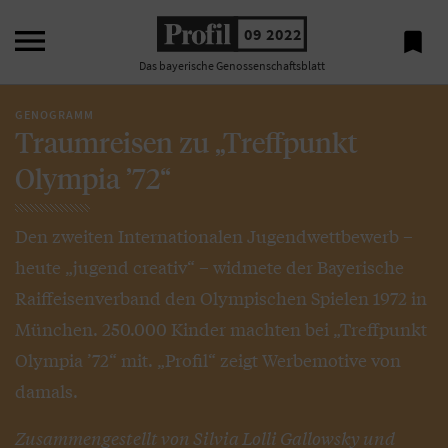

09 2022

Das bayerische Genossenschaftsblatt
GENOGRAMM
Traumreisen zu „Treffpunkt
Olympia ’72“
Den zweiten Internationalen Jugendwettbewerb –
heute „jugend creativ“ – widmete der Bayerische
Raiffeisenverband den Olympischen Spielen 1972 in
München. 250.000 Kinder machten bei „Treffpunkt
Olympia ’72“ mit. „Profil“ zeigt Werbemotive von
damals.
Zusammengestellt von Silvia Lolli Gallowsky und