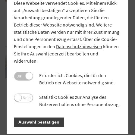
Diese Webseite verwendet Cookies. Mit einem Klick
2022 einen Podcast für
auf „Auswahl bestätigen“ akzeptieren Sie die
Unternehmerkunden. Mittlerweile hat die
Verarbeitung grundlegender Daten, die für den
Bank fast 30 Folgen veröffentlicht. Was
Betrieb dieser Webseite notwendig sind. Weitere
bezweckt sie damit?
statistische Daten werden nur mit Ihrer Zustimmung
Artikel lesen
und ohne Personenbezug erfasst. Über die Cookie-
Einstellungen in den
Datenschutzhinweisen
können
Sie Ihre Auswahl jederzeit bearbeiten und
RAT
widerrufen.
MaRisk: Darauf kommt es bei der
Umsetzung an
Erforderlich: Cookies, die für den
Die neuen Mindestanforderungen an das
Ja
Betrieb der Webseite notwendig sind.
Risikomanagement der Banken bringen
wieder einiges an Umsetzungsaufwand für
Statistik: Cookies zur Analyse des
die bayerischen Kreditgenossenschaften
Nein
Nutzerverhaltens ohne Personenbezug.
mit sich. Der GVB unterstützt mit
Schulungen und Musteranweisungen.
Artikel lesen
Auswahl bestätigen