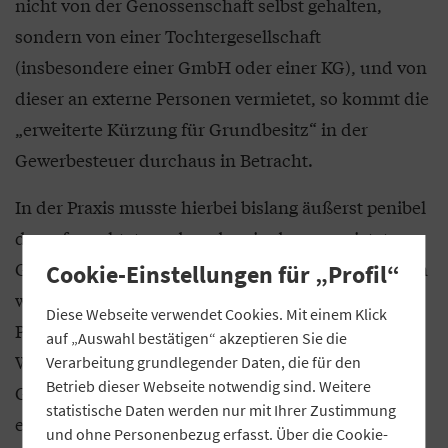
nicht von der Genossenschaft selbst gehalten,
sondern von einer Tochtergesellschaft
(insbesondere einer GmbH oder einer KG), und von
dieser an externe Personen vermietet, so kommt die
„erweiterte Kürzung für Grundbesitz“ in der
Gewerbesteuer durchaus in Betracht.
In der Praxis musste hierbei bislang äußerst penibel
darauf geachtet werden, dass in dem vermieteten
Grundbesitz keine Betriebsvorrichtungen enthalten
Cookie-Einstellungen für „Profil“
waren oder auf dem Dach des Grundbesitzes eine
Diese Webseite verwendet Cookies. Mit einem Klick
Photovoltaikanlage betrieben wurde. Diese
auf „Auswahl bestätigen“ akzeptieren Sie die
Wirtschaftsgüter mussten dann von einer anderen
Verarbeitung grundlegender Daten, die für den
Betrieb dieser Webseite notwendig sind. Weitere
Gesellschaft oder der Genossenschaft selbst
statistische Daten werden nur mit Ihrer Zustimmung
erworben beziehungsweise errichtet werden –
und ohne Personenbezug erfasst. Über die Cookie-