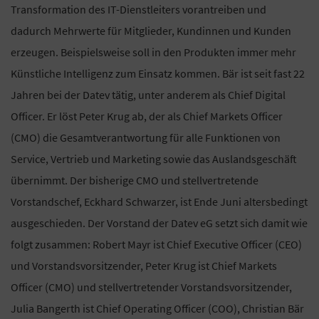
Transformation des IT-Dienstleiters vorantreiben und
dadurch Mehrwerte für Mitglieder, Kundinnen und Kunden
erzeugen. Beispielsweise soll in den Produkten immer mehr
Künstliche Intelligenz zum Einsatz kommen. Bär ist seit fast 22
Jahren bei der Datev tätig, unter anderem als Chief Digital
Officer. Er löst Peter Krug ab, der als Chief Markets Officer
(CMO) die Gesamtverantwortung für alle Funktionen von
Service, Vertrieb und Marketing sowie das Auslandsgeschäft
übernimmt. Der bisherige CMO und stellvertretende
Vorstandschef, Eckhard Schwarzer, ist Ende Juni altersbedingt
ausgeschieden. Der Vorstand der Datev eG setzt sich damit wie
folgt zusammen: Robert Mayr ist Chief Executive Officer (CEO)
und Vorstandsvorsitzender, Peter Krug ist Chief Markets
Officer (CMO) und stellvertretender Vorstandsvorsitzender,
Julia Bangerth ist Chief Operating Officer (COO), Christian Bär