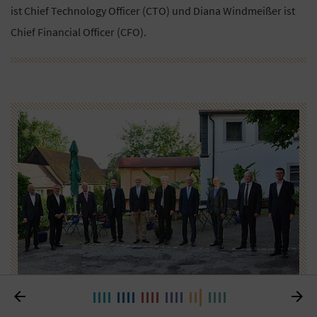
ist Chief Technology Officer (CTO) und Diana Windmeißer ist
Chief Financial Officer (CFO).


Im Landgasthof Lebert in Windelsbach (v. li.): Hermann Meckler
(stellvertretender Vorstandsvorsitzender), Erwin Einzinger (Vorstand),