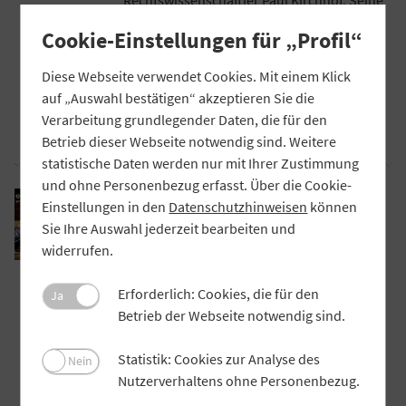
Ausarbeitung entstand in Zusammenarbeit
Cookie-Einstellungen für „Profil“
mit dem Verband der Sparda-Banken. Im
Interview mit „Profil“ erläutert dessen
Diese Webseite verwendet Cookies. Mit einem Klick
Vorstandsvorsitzender Florian Rentsch,
auf „Auswahl bestätigen“ akzeptieren Sie die
warum eine Zinswende unumgänglich ist.
Verarbeitung grundlegender Daten, die für den
Artikel lesen
Betrieb dieser Webseite notwendig sind. Weitere
statistische Daten werden nur mit Ihrer Zustimmung
und ohne Personenbezug erfasst. Über die Cookie-
PRAXIS
Einstellungen in den
Datenschutzhinweisen
können
Hochwertige Omnikanal-Beratung –
Sie Ihre Auswahl jederzeit bearbeiten und
kinderleicht umgesetzt
widerrufen.
Mit dem Konzept VRe@sy schafft die
Volksbank Raiffeisenbank Nordoberpfalz
Erforderlich: Cookies, die für den
Ja
einheitliche Beratungsstandards für den
Betrieb der Webseite notwendig sind.
digitalen und stationären Vertrieb. Ziel ist
es, die Kontakte mit den Kundinnen und
Statistik: Cookies zur Analyse des
Nein
Kunden zu erhöhen und die Qualität in der
Nutzerverhaltens ohne Personenbezug.
Beratung auf ein neues Level zu heben.