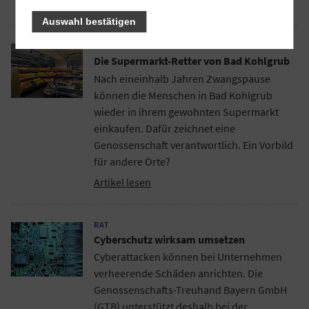
Artikel lesen
Auswahl bestätigen
PRAXIS
Die Supermarkt-Retter von Bad Kohlgrub
Nach eineinhalb Jahren Zwangspause
können die Menschen in Bad Kohlgrub
wieder in ihrem gewohnten Supermarkt
einkaufen. Dafür zeichnet eine
Genossenschaft verantwortlich. Ein Vorbild
für andere Orte?
Artikel lesen
RAT
Cyberschutz wirksam umsetzen
Cyberattacken können bei Unternehmen
verheerende Schäden anrichten. Die
Genossenschafts-Treuhand Bayern GmbH
(GTB) unterstützt deshalb bei der