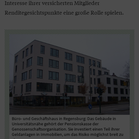
Interesse ihrer versicherten Mitglieder
Renditegesichtspunkte eine große Rolle spielen.
Büro- und Geschäftshaus in Regensburg: Das Gebäude in
Ges
r
Universitätsnähe gehört der Pensionskasse der
Gen
m
Genossenschaftsorganisation. Sie investiert einen Teil ihrer
Her
Geldanlagen in Immobilien, um das Risiko möglichst breit zu
Eig