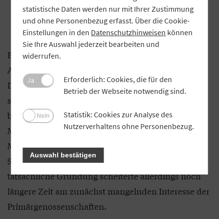
Prozent des gesamten Investitionsvolumens der
statistische Daten werden nur mit Ihrer Zustimmung
betrieblichen Altersversorgung sind dort
und ohne Personenbezug erfasst. Über die Cookie-
angesammelt.
Einstellungen in den
Datenschutzhinweisen
können
Sie Ihre Auswahl jederzeit bearbeiten und
Erste Aktivitäten zur Gründung einer eigenen
widerrufen.
Altersvorsorgeeinrichtung gab es bereits eine
Erforderlich: Cookies, die für den
Ja
Dekade zuvor. Schon Ende der 1950er Jahre hatte
Betrieb der Webseite notwendig sind.
sich der Bayerische Raiffeisenverband mit einer
bayerischen Lösung zur Altersabsicherung der
Statistik: Cookies zur Analyse des
Nein
Nutzerverhaltens ohne Personenbezug.
Mitarbeiterinnen und Mitarbeitern seiner
Mitgliedsgenossenschaften befasst. Auch ein erster
Auswahl bestätigen
Satzungsentwurf lag damals schon vor. Die
tatsächliche Gründung scheiterte allerdings noch
längere Zeit am zunächst mangelnden Interesse der
Primärgenossenschaften.