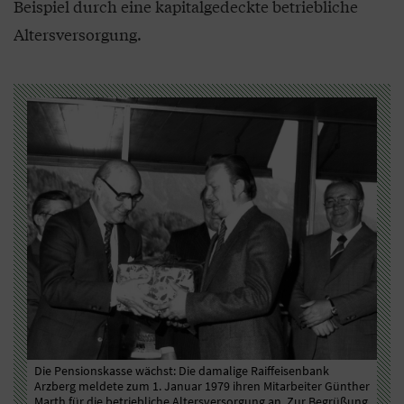
Beispiel durch eine kapitalgedeckte betriebliche
Altersversorgung.
Die Pensionskasse wächst: Die damalige Raiffeisenbank
Lob
Arzberg meldete zum 1. Januar 1979 ihren Mitarbeiter Günther
Pen
Marth für die betriebliche Altersversorgung an. Zur Begrüßung
Bei