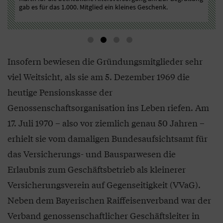
gab es für das 1.000. Mitglied ein kleines Geschenk.
Ges
der
Insofern bewiesen die Gründungsmitglieder sehr
viel Weitsicht, als sie am 5. Dezember 1969 die
heutige Pensionskasse der
Genossenschaftsorganisation ins Leben riefen. Am
17. Juli 1970 – also vor ziemlich genau 50 Jahren –
erhielt sie vom damaligen Bundesaufsichtsamt für
das Versicherungs- und Bausparwesen die
Erlaubnis zum Geschäftsbetrieb als kleinerer
Versicherungsverein auf Gegenseitigkeit (VVaG).
Neben dem Bayerischen Raiffeisenverband war der
Verband genossenschaftlicher Geschäftsleiter in