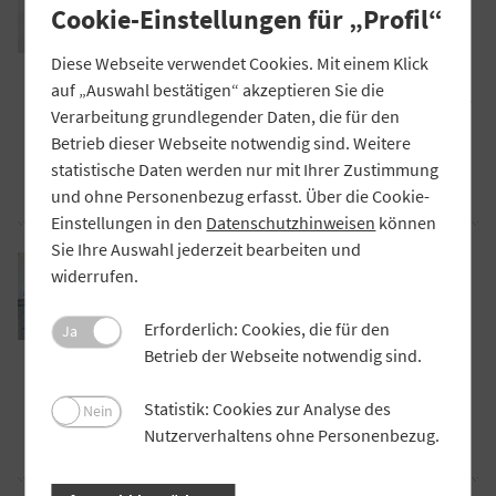
Cookie-Einstellungen für „Profil“
Finanzportale werben mit Krediten zu
Minuszinsen. Doch umsonst sind solche
Diese Webseite verwendet Cookies. Mit einem Klick
Angebote nicht: Die Kunden zahlen mit
auf „Auswahl bestätigen“ akzeptieren Sie die
ihren Daten – und anschließend werden sie
Verarbeitung grundlegender Daten, die für den
bedrängt, deutlich teurere Kredite
Betrieb dieser Webseite notwendig sind. Weitere
abzuschließen.
statistische Daten werden nur mit Ihrer Zustimmung
Artikel lesen
und ohne Personenbezug erfasst. Über die Cookie-
Einstellungen in den
Datenschutzhinweisen
können
Sie Ihre Auswahl jederzeit bearbeiten und
PRAXIS
widerrufen.
Handlungsfähig auch in
Ausnahmesituationen
Erforderlich: Cookies, die für den
Die Digitalisierung macht Unternehmen
Ja
Betrieb der Webseite notwendig sind.
krisenfester, davon ist der DATEV-
Vorstandsvorsitzende Robert Mayr
Statistik: Cookies zur Analyse des
überzeugt. Ein Gastbeitrag.
Nein
Nutzerverhaltens ohne Personenbezug.
Artikel lesen