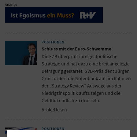
Anzeige
POSITIONEN
Schluss mit der Euro-Schwemme
Die EZB überprüft ihre geldpolitische
Strategie und hat dazu eine breit angelegte
Befragung gestartet. GVB-Präsident Jürgen
Gros fordert die Notenbank auf, im Rahmen
der „Strategy Review“ Auswege aus der
Niedrigzinspolitik aufzuzeigen und die
Geldflut endlich zu drosseln.
Artikel lesen
POSITIONEN
Geschenke, die kosten