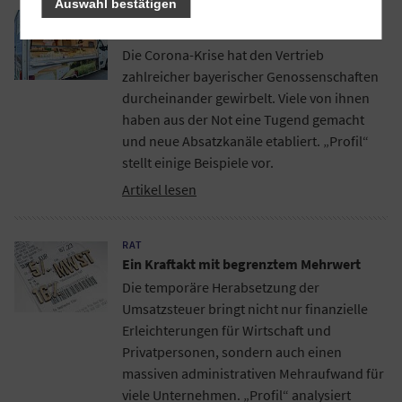
Auswahl bestätigen
PRAXIS
Genießen trotz Corona
Die Corona-Krise hat den Vertrieb
zahlreicher bayerischer Genossenschaften
durcheinander gewirbelt. Viele von ihnen
haben aus der Not eine Tugend gemacht
und neue Absatzkanäle etabliert. „Profil“
stellt einige Beispiele vor.
Artikel lesen
RAT
Ein Kraftakt mit begrenztem Mehrwert
Die temporäre Herabsetzung der
Umsatzsteuer bringt nicht nur finanzielle
Erleichterungen für Wirtschaft und
Privatpersonen, sondern auch einen
massiven administrativen Mehraufwand für
viele Unternehmen. „Profil“ analysiert