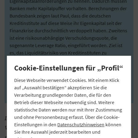
Eigenkapitalanforderungen zu nennen. Dadurch müssen
Banken mehr Kapitalpuffer vorhalten. Berechnungen der
Bundesbank zeigen laut Paul, dass die deutschen
Kreditinstitute auf diese Weise ihr Eigenkapital seit der
Finanzkrise durchschnittlich verdoppelt haben. Zweitens
ist eine risikounabhängige Verschuldungsquote, die
sogenannte Leverage Ratio, eingeführt worden. Ziel ist
es, das Liquiditätsrisiko von Kreditinstituten zu
minimieren. Daneben sind zahlreiche bereits bestehende
Cookie-Einstellungen für „Profil“
Vorschriften verschärft worden. Zudem fokussieren sich
die Aufseher zunehmend auf den Bereich Anleger- und
Diese Webseite verwendet Cookies. Mit einem Klick
Verbraucherschutz. Vorschriften wie MiFID II oder MiFIR
auf „Auswahl bestätigen“ akzeptieren Sie die
haben die Anlageberatung deutlich verändert.
Verarbeitung grundlegender Daten, die für den
Betrieb dieser Webseite notwendig sind. Weitere
statistische Daten werden nur mit Ihrer Zustimmung
und ohne Personenbezug erfasst. Über die Cookie-
Die Kreditinstitute sollen nun den Neustart der
Einstellungen in den
Datenschutzhinweisen
können
Wirtschaft mit Krediten unterstützen. Dennoch
Sie Ihre Auswahl jederzeit bearbeiten und
plant der Gesetzgeber weitere bürokratische