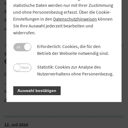
statt am Freitag, 5. Juli 2024, im ABG Tagungszentrum in
statistische Daten werden nur mit Ihrer Zustimmung
Beilngries. Beginn ist um 9.15 Uhr mit einem
und ohne Personenbezug erfasst. Über die Cookie-
Einstellungen in den
Datenschutzhinweisen
können
Weißwurstfrühstück, Ende um 16 Uhr. Weitere Informationen
Sie Ihre Auswahl jederzeit bearbeiten und
und Anmeldung auf der
Webseite der ABG
.
widerrufen.
Erforderlich: Cookies, die für den
Ja
Betrieb der Webseite notwendig sind.
11. Juli 2024
GVB-Verbandstag
Statistik: Cookies zur Analyse des
Nein
Nutzerverhaltens ohne Personenbezug.
Der 123. GVB-Verbandstag steht unter dem Motto
„Genossenschaften in Bayern – Miteinander gestalten“. Mehr
Auswahl bestätigen
Informationen zur Veranstaltung gibt es im
Mitgliederbereich
der GVB-Webseite
.
12. Juli 2024