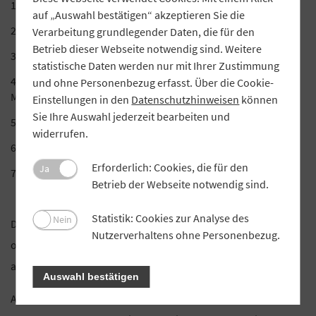
Rechenschafts- und Kassenbericht 2023
auf „Auswahl bestätigen“ akzeptieren Sie die
Entlastung des Vorstandes für 2023
Verarbeitung grundlegender Daten, die für den
Betrieb dieser Webseite notwendig sind. Weitere
Entlastung des Beirates für 2023
statistische Daten werden nur mit Ihrer Zustimmung
Änderung der Vereinssatzung in §8 Einladungen zur
und ohne Personenbezug erfasst. Über die Cookie-
Mitgliederversammlung und §10 Vorstand
Einstellungen in den
Datenschutzhinweisen
können
Sie Ihre Auswahl jederzeit bearbeiten und
Wahlen zum Vorstand
widerrufen.
Wahlen zum Beirat
Erforderlich: Cookies, die für den
Ja
Verschiedenes – Wünsche und Anträge
Betrieb der Webseite notwendig sind.
Statistik: Cookies zur Analyse des
Nein
Die Teilnehmer haben sich in der Mitgliederversammlung als
Nutzerverhaltens ohne Personenbezug.
ordentliche Mitglieder des VR Gewinnsparvereins Bayern eV
auszuweisen (§5 der Satzung).
Auswahl bestätigen
Aus organisatorischen Gründen bitten wir Sie um