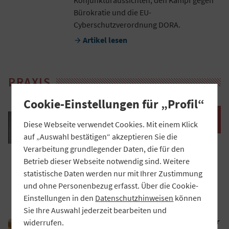
Bürokratie und die EU-
Cyberschutzverordnung DORA.
Artikel lesen

PRAXIS
Cookie-Einstellungen für „Profil“
Wie die VR-Bank Neu-Ulm ihren Vertrieb
Diese Webseite verwendet Cookies. Mit einem Klick
neu aufstellt
auf „Auswahl bestätigen“ akzeptieren Sie die
Die VR-Bank Neu-Ulm treibt ihr Projekt
Verarbeitung grundlegender Daten, die für den
„Vertriebsbank der Zukunft“ voran.
Betrieb dieser Webseite notwendig sind. Weitere
Vorstand Steffen Fromm und Projektleiter
statistische Daten werden nur mit Ihrer Zustimmung
Wolfgang Kaimer ziehen ein erstes Fazit.
und ohne Personenbezug erfasst. Über die Cookie-
Artikel lesen

Einstellungen in den
Datenschutzhinweisen
können
Sie Ihre Auswahl jederzeit bearbeiten und
Ein Bier, gebraut mithilfe von Künstlicher
widerrufen.