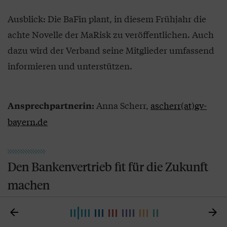
Ausblick: Die BaFin plant, in diesem Frühjahr die
achte Novelle der MaRisk zu veröffentlichen. Auch
dazu wird der Verband seine Mitglieder umfassend
informieren und unterstützen.
Anna Scherr,
ascherr(at)gv-
Ansprechpartnerin:
bayern.de
Den Bankenvertrieb fit für die Zukunft
machen
Der Vertrieb der bayerischen Volksbanken und


Raiffeisenbanken durchläuft aktuell einen Wandel.