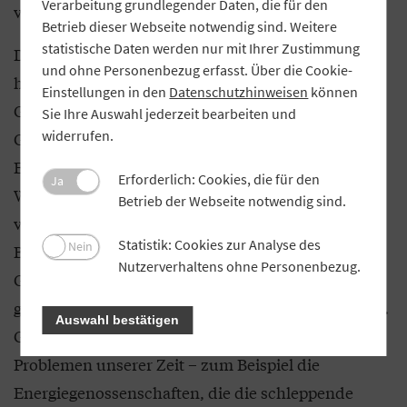
Verarbeitung grundlegender Daten, die für den
von 1.169 auf 1.186.
Betrieb dieser Webseite notwendig sind. Weitere
statistische Daten werden nur mit Ihrer Zustimmung
Das Jahr 2023 lag bei den Neugründungen gleich
und ohne Personenbezug erfasst. Über die Cookie-
hinter dem Rekordjahr 2013, damals begleitete der
Einstellungen in den
Datenschutzhinweisen
können
GVB 61 Genossenschaften bei der Gründung. Ein
Sie Ihre Auswahl jederzeit bearbeiten und
widerrufen.
Großteil der Neugründungen sind 2023 wieder
Energiegenossenschaften (+ 40), davon 32
Erforderlich: Cookies, die für den
Ja
Wärmegenossenschaften. Weitere Gründungen
Betrieb der Webseite notwendig sind.
verzeichnete der GVB unter anderem in den
Statistik: Cookies zur Analyse des
Nein
Bereichen Handel und Soziales. Der
Nutzerverhaltens ohne Personenbezug.
Gründungsboom zeigt, dass die
genossenschaftliche Rechtsform den Zeitgeist trifft.
Auswahl bestätigen
Genossenschaften finden praktikable Lösungen zu
Problemen unserer Zeit – zum Beispiel die
Energiegenossenschaften, die die schleppende