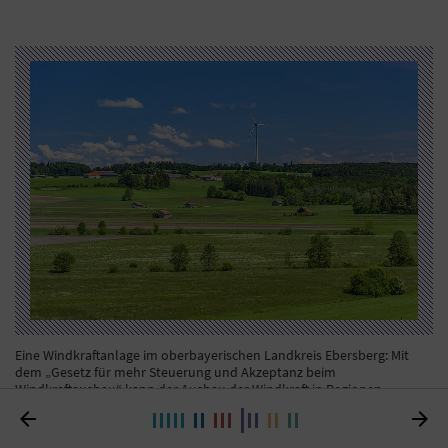
Eine Windkraftanlage im oberbayerischen Landkreis Ebersberg: Mit
dem „Gesetz für mehr Steuerung und Akzeptanz beim
Windkraftausbau“ kann der Ausbau der Windkraft in Regionen
eingeschränkt werden, die bereits die verbindlichen Flächenziele (2


Prozent für Windenergie) erreicht haben.
Foto: mauritius images / Udo
Siebig