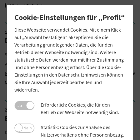
13. bis 15. Oktober
Cookie-Einstellungen für „Profil“
Diese Webseite verwendet Cookies. Mit einem Klick
1. April 2025
auf „Auswahl bestätigen“ akzeptieren Sie die
Das neue „Profil“ erscheint
Verarbeitung grundlegender Daten, die für den
Betrieb dieser Webseite notwendig sind. Weitere
Sie wollen die nächste Ausgabe keinesfalls
statistische Daten werden nur mit Ihrer Zustimmung
verpassen?
Abonnieren Sie den monatlichen „Profil“-
und ohne Personenbezug erfasst. Über die Cookie-
Newsletter
. Sie werden umgehend informiert, sobald das neue
Einstellungen in den
Datenschutzhinweisen
können
Sie Ihre Auswahl jederzeit bearbeiten und
Magazin verfügbar ist.
widerrufen.
Erforderlich: Cookies, die für den
Ja
2. April 2025
Betrieb der Webseite notwendig sind.
Bayerisches EnergieForum
Statistik: Cookies zur Analyse des
Nein
Das 16. Bayerische EnergieForum am 2. April 2025 in der
Nutzerverhaltens ohne Personenbezug.