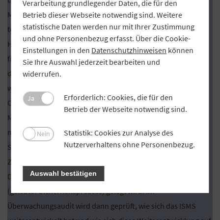
Verarbeitung grundlegender Daten, die für den
Maßnahmen können in Schritt 10 – gegebenenfalls
Betrieb dieser Webseite notwendig sind. Weitere
statistische Daten werden nur mit Ihrer Zustimmung
toolgestützt – in einen Umsetzungsplan überführt werden.
und ohne Personenbezug erfasst. Über die Cookie-
Hierbei können einzelne Maßnahmen priorisiert, deren
Einstellungen in den
Datenschutzhinweisen
können
finanzielle und personellen Aufwände erfasst und die Rollen
Sie Ihre Auswahl jederzeit bearbeiten und
des Initiators und des Umsetzers toolgestützt festgelegt
widerrufen.
werden. Kein System ist perfekt. Das gilt auch für das mit
Erforderlich: Cookies, die für den
Ja
CISIS12 aufgebaute ISMS. Der Reifegrad eines
Betrieb der Webseite notwendig sind.
Managementsystems mit CISIS12 entwickelt sich erst mit
mehreren Durchläufen. Beim Erstaudit wird somit von einem
Statistik: Cookies zur Analyse des
Nein
Nutzerverhaltens ohne Personenbezug.
Systemaudit gesprochen, wobei bei der
Zertifizierungsprüfung der Schwerpunkt auf die
Auswahl bestätigen
Dokumentation und die Umsetzung der Plandokumente
(gelebter Sicherheitsprozess) gelegt wird. Im
Überwachungsaudit wird dann geprüft, wie sich das ISMS