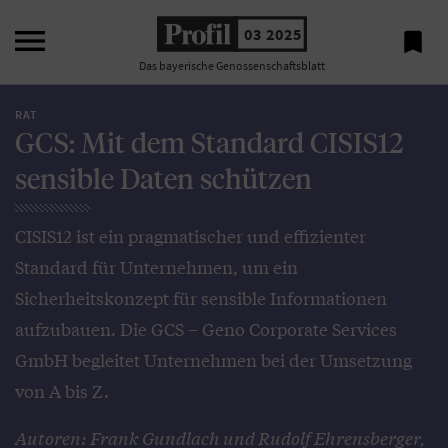

03 2025

Das bayerische Genossenschaftsblatt
RAT
GCS: Mit dem Standard CISIS12
sensible Daten schützen
CISIS12 ist ein pragmatischer und effizienter
Standard für Unternehmen, um ein
Sicherheitskonzept für sensible Informationen
aufzubauen. Die GCS – Geno Corporate Services
GmbH begleitet Unternehmen bei der Umsetzung
von A bis Z.
Autoren: Frank Gundlach und Rudolf Ehrensberger,