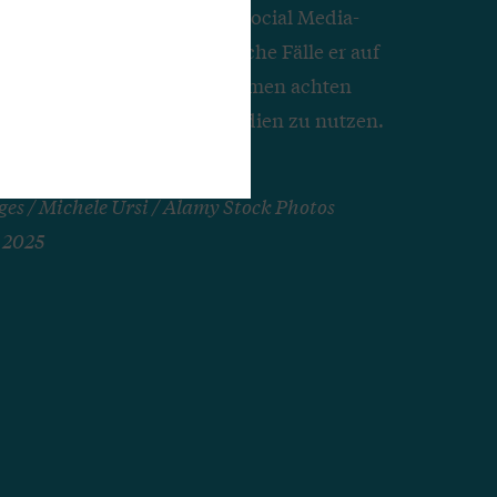
t Klas ist spezialisiert auf Social Media-
it „Profil“ schildert er, welche Fälle er auf
h bekommt, worauf Unternehmen achten
r dafür ist, die Sozialen Medien zu nutzen.
hristner, Redaktion „Profil“
es / Michele Ursi / Alamy Stock Photos
.2025