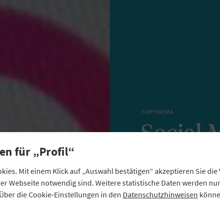
TOPTHEMA
Social 
en für „Profil“
Mitarbe
ies. Mit einem Klick auf „Auswahl bestätigen“ akzeptieren Sie di
Strategi
eser Webseite notwendig sind. Weitere statistische Daten werden n
Über die Cookie-Einstellungen in den
Datenschutzhinweisen
können