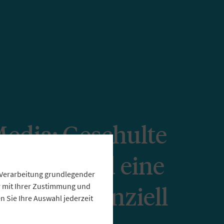
Media: Geschulte
itende und eine
e Verarbeitung grundlegender
e sind essenziell
ur mit Ihrer Zustimmung und
 Sie Ihre Auswahl jederzeit