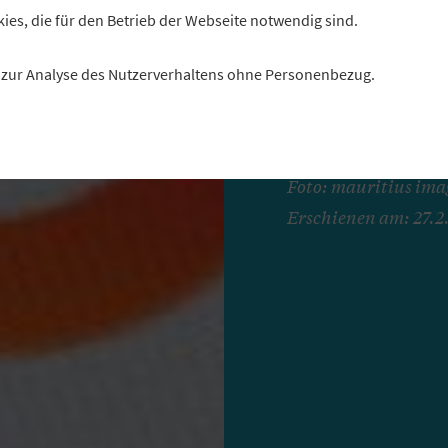
Rechtsanwalt Benedik
kies, die für den Betrieb der Webseite notwendig sind.
Recht. Im Gespräch m
es zur Analyse des Nutzerverhaltens ohne Personenbezug.
seinen Schreibtisc
sollten, und warum e
Interview: Florian C
Foto: mauritius imag
Erschienen am: 27.2