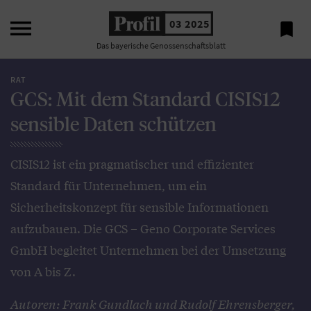

03 2025

Das bayerische Genossenschaftsblatt
RAT
GCS: Mit dem Standard CISIS12
sensible Daten schützen
CISIS12 ist ein pragmatischer und effizienter
Standard für Unternehmen, um ein
Sicherheitskonzept für sensible Informationen
aufzubauen. Die GCS – Geno Corporate Services
GmbH begleitet Unternehmen bei der Umsetzung
von A bis Z.
Autoren: Frank Gundlach und Rudolf Ehrensberger,