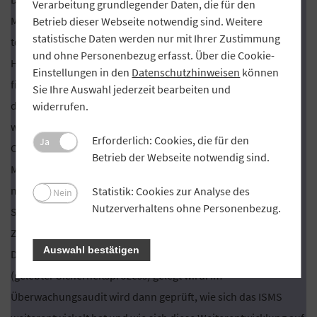
Verarbeitung grundlegender Daten, die für den
Maßnahmen können in Schritt 10 – gegebenenfalls
Betrieb dieser Webseite notwendig sind. Weitere
statistische Daten werden nur mit Ihrer Zustimmung
toolgestützt – in einen Umsetzungsplan überführt werden.
und ohne Personenbezug erfasst. Über die Cookie-
Hierbei können einzelne Maßnahmen priorisiert, deren
Einstellungen in den
Datenschutzhinweisen
können
finanzielle und personellen Aufwände erfasst und die Rollen
Sie Ihre Auswahl jederzeit bearbeiten und
des Initiators und des Umsetzers toolgestützt festgelegt
widerrufen.
werden. Kein System ist perfekt. Das gilt auch für das mit
Erforderlich: Cookies, die für den
Ja
CISIS12 aufgebaute ISMS. Der Reifegrad eines
Betrieb der Webseite notwendig sind.
Managementsystems mit CISIS12 entwickelt sich erst mit
mehreren Durchläufen. Beim Erstaudit wird somit von einem
Statistik: Cookies zur Analyse des
Nein
Nutzerverhaltens ohne Personenbezug.
Systemaudit gesprochen, wobei bei der
Zertifizierungsprüfung der Schwerpunkt auf die
Auswahl bestätigen
Dokumentation und die Umsetzung der Plandokumente
(gelebter Sicherheitsprozess) gelegt wird. Im
Überwachungsaudit wird dann geprüft, wie sich das ISMS