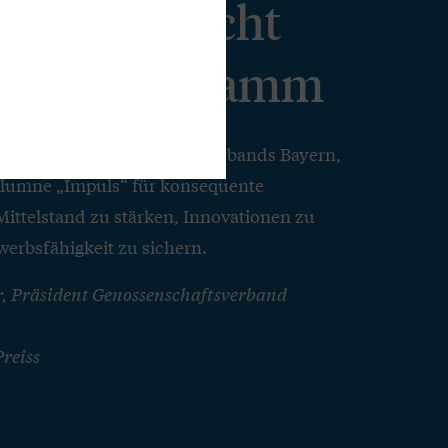
hland braucht
fizienzprogramm
ident des Genossenschaftsverbands Bayern,
Kolumne „Impuls“ für konsequente
ittelstand zu stärken, Innovationen zu
erbsfähigkeit zu sichern.
r, Präsident Genossenschaftsverband
reiss