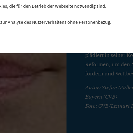
Deutsc
kies, die für den Betrieb der Webseite notwendig sind.
ein Ef
es zur Analyse des Nutzerverhaltens ohne Personenbezug.
Stefan Müller, Präs
plädiert in seiner 
Reformen, um den M
fördern und Wettbew
Autor: Stefan Mülle
Bayern (GVB)
Foto: GVB/Lennart P