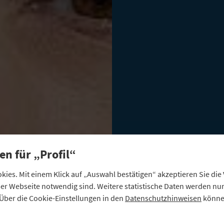
en für „Profil“
ies. Mit einem Klick auf „Auswahl bestätigen“ akzeptieren Sie di
eser Webseite notwendig sind. Weitere statistische Daten werden n
Über die Cookie-Einstellungen in den
Datenschutzhinweisen
können
POSITIONEN