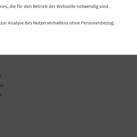
kies, die für den Betrieb der Webseite notwendig sind.
es zur Analyse des Nutzerverhaltens ohne Personenbezug.
e
or
s