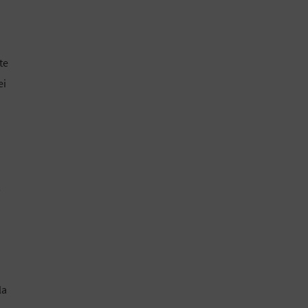
te
ei
,
la