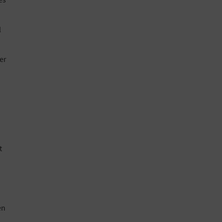
l
er
t
en