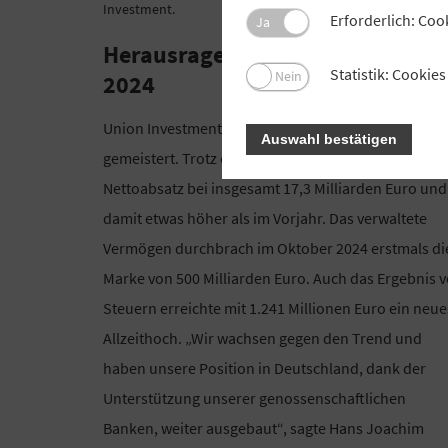
Investment.
Erforderlich: Coo
Ja
Herausragendes Geschäftsjahr
Statistik: Cooki
Nein
2024
Union Investment hat das Geschäftsjahr 2024 gut
Auswahl bestätigen
gemeistert. Trotz eines Jahres voller Krisen lag der
Nettoabsatz bei insgesamt 17,3 Milliarden Euro und
damit etwas höher als im Vorjahr. Das verwaltete
Vermögen durchbrach im Oktober 2024 erstmals di
Marke von 500 Milliarden Euro. Auch das Ergebnis v
Steuern erreichte mit 1.241 Millionen Euro ein neue
Allzeithoch. „Wir wachsen gegen den Trend und
haben unsere Position in Deutschland, dank der
Unterstützung unserer genossenschaftlichen
Banken, weiter ausgebaut“, sagte Hans Joachim