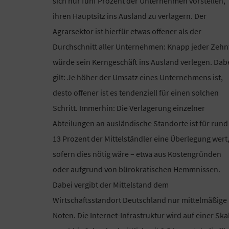
sich nur fünf Prozent der Unternehmen vorstellen,
ihren Hauptsitz ins Ausland zu verlagern. Der
Agrarsektor ist hierfür etwas offener als der
Durchschnitt aller Unternehmen: Knapp jeder Zehn
würde sein Kerngeschäft ins Ausland verlegen. Dab
gilt: Je höher der Umsatz eines Unternehmens ist,
desto offener ist es tendenziell für einen solchen
Schritt. Immerhin: Die Verlagerung einzelner
Abteilungen an ausländische Standorte ist für rund
13 Prozent der Mittelständler eine Überlegung wert
sofern dies nötig wäre – etwa aus Kostengründen
oder aufgrund von bürokratischen Hemmnissen.
Dabei vergibt der Mittelstand dem
Wirtschaftsstandort Deutschland nur mittelmäßige
Noten. Die Internet-Infrastruktur wird auf einer Ska