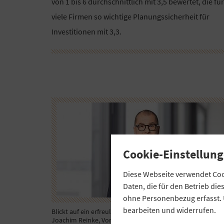
von 1 bis 6 durchschnittlich mit 3,5 bewertet, die für
viele Firmen so wichtige Planungssicherheit für
Investitionen mit 3,3.
Cookie-Einstellung
Diese Webseite verwendet Cook
Daten, die für den Betrieb di
ohne Personenbezug erfasst. 
bearbeiten und widerrufen.
Blickt auf ein erfreuliches Geschäftsjahr zurück: Hans
Joachim Reinke, Vorstandsvorsitzender von Union