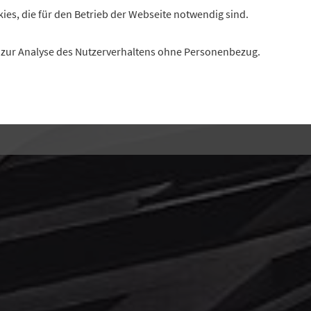
mobilienfinanzierungen“ eine harte Linie. Heinz Schneid
kies, die für den Betrieb der Webseite notwendig sind.
tandsvorsitzender der Raiffeisenbank München-Süd, häl
es zur Analyse des Nutzerverhaltens ohne Personenbezug.
für überzogen. Im Interview erklärt er, warum.
Interview: Florian Christner, Redaktion „Profil“
Foto: picture alliance/Westend61/Christina Falkenberg