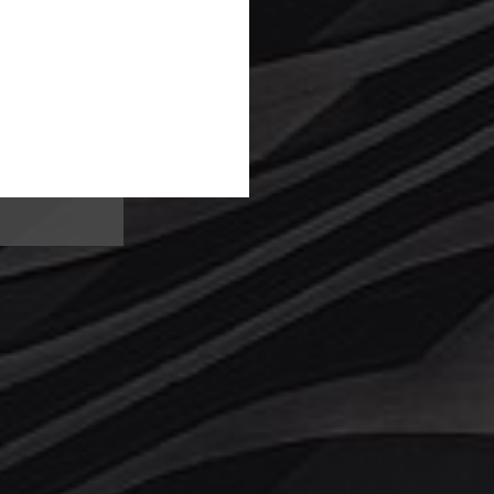
er,
t das