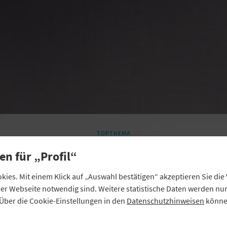
TOPTHEMA
ir halten die Ausleg
en für „Profil“
er BaFin für zu stren
ies. Mit einem Klick auf „Auswahl bestätigen“ akzeptieren Sie di
eser Webseite notwendig sind. Weitere statistische Daten werden n
Über die Cookie-Einstellungen in den
Datenschutzhinweisen
können
Die Bankenaufsicht fährt bei der Auslegung „spekulative