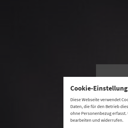
„W
Cookie-Einstellung
d
Diese Webseite verwendet Cook
Daten, die für den Betrieb di
ohne Personenbezug erfasst. 
bearbeiten und widerrufen.