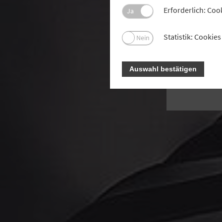
Im
Erforderlich: Coo
Ja
Vors
Statistik: Cooki
Nein
Auswahl bestätigen