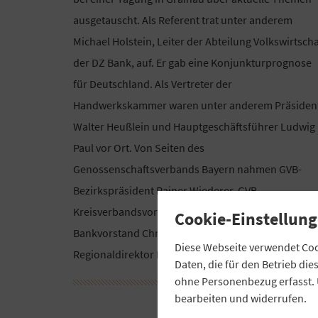
ausgetauscht. Als Referent trat unter anderem
Michael Holstein, Leiter der Abteilung Volkswirtscha
der DZ Bank, auf. Er gab eine Konjunkturprognose
für Deutschland. Als Vertreter der
Handwerkskammer waren unter anderem Präsiden
Walter Heußlein und Hauptgeschäftsführer Ludwig
Paul vor Ort. Von Seiten des
Genossenschaftsverbands Bayern nahmen GVB-
Bezirkspräsident Rainer Wiederer, GVB-
Kreisverbandsvorsitzender Markus Merz,
Cookie-Einstellung
Bankvorstand Christian Bauer und GVB-
Diese Webseite verwendet Cook
Regionaldirektor Roland Streng teil.
Daten, die für den Betrieb di
ohne Personenbezug erfasst. 
bearbeiten und widerrufen.