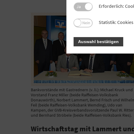
Erforderlich: Coo
Ja
Statistik: Cooki
Nein
Auswahl bestätigen
Bankvorstände mit Gastrednern (v. li.): Michael Kruck und
Vorstand Franz Miller (beide Raiffeisen-Volksbank
Donauwörth), Norbert Lammert, Bernd Frisch und Wilhel
Feil (beide Raiffeisen-Volksbank Wemding), Udo van
Kampen, der GVB-Kreisverbandsvorsitzende Paul W. Ritter
und Bernhard Ströbele (beide Raiffeisen-Volksbank Ries).
Wirtschaftstag mit Lammert un