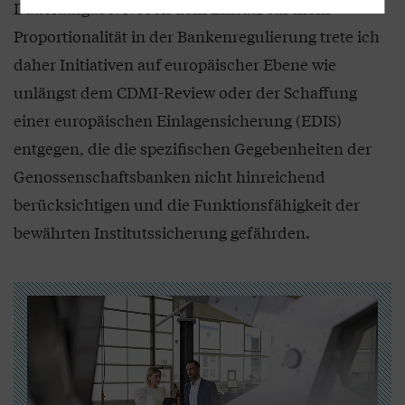
Daueraufgabe. Neben dem Einsatz für mehr
Proportionalität in der Bankenregulierung trete ich
daher Initiativen auf europäischer Ebene wie
unlängst dem CDMI-Review oder der Schaffung
einer europäischen Einlagensicherung (EDIS)
entgegen, die die spezifischen Gegebenheiten der
Genossenschaftsbanken nicht hinreichend
berücksichtigen und die Funktionsfähigkeit der
bewährten Institutssicherung gefährden.