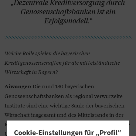
„Dezentrale Kreditversorgung durch
Genossenschaftsbanken ist ein
Erfolgsmodell.“
Welche Rolle spielen die bayerischen
Kreditgenossenschaften für die mittelständische
Wirtschaft in Bayern?
Die rund 180 bayerischen
Aiwanger:
Genossenschaftsbanken als regional verwurzelte
Institute sind eine wichtige Säule der bayerischen
Wirtschaft insgesamt und des Mittelstands in der
Region im Besonderen. Gerade für mittelständische
Cookie-Einstellungen für „Profil“
Unternehmen ist der Bankkredit eine wichtige