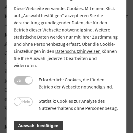
Außenfinanzierungsquelle. Dezentrale
Diese Webseite verwendet Cookies. Mit einem Klick
Kreditversorgung durch Genossenschaftsbanken ist
auf „Auswahl bestätigen“ akzeptieren Sie die
Verarbeitung grundlegender Daten, die für den
ein Erfolgsmodell. Die räumliche Nähe zu den
Betrieb dieser Webseite notwendig sind. Weitere
Kunden begünstigt persönlichen Kontakt und
statistische Daten werden nur mit Ihrer Zustimmung
Aufbau und Erhalt einer langfristigen
und ohne Personenbezug erfasst. Über die Cookie-
Einstellungen in den
Datenschutzhinweisen
können
Geschäftsbeziehung zwischen den
Sie Ihre Auswahl jederzeit bearbeiten und
Genossenschaftsbanken und ihren Kunden. Durch
widerrufen.
ihre guten Kenntnisse des Mittelstands vor Ort
Erforderlich: Cookies, die für den
können Genossenschaftsbanken das spezifische
Ja
Betrieb der Webseite notwendig sind.
Geschäftsmodell ihrer Kreditnehmer am besten
einschätzen. Für mich als bayerischen
Statistik: Cookies zur Analyse des
Nein
Wirtschaftsminister ist daher der Einsatz für
Nutzerverhaltens ohne Personenbezug.
passende Rahmenbedingungen für die bayerischen
Kreditgenossenschaften eine wichtige
Auswahl bestätigen