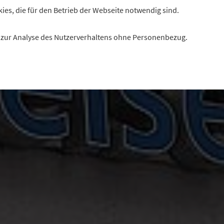
kies, die für den Betrieb der Webseite notwendig sind.
es zur Analyse des Nutzerverhaltens ohne Personenbezug.