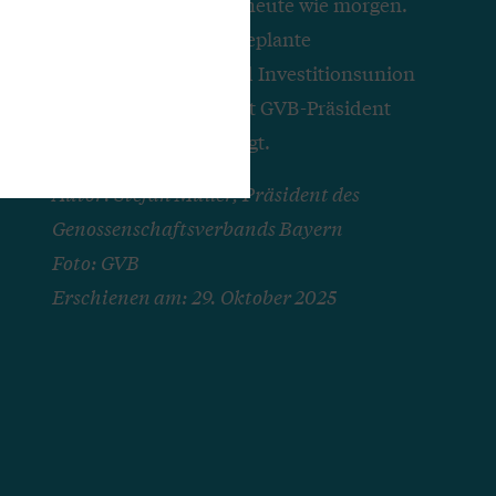
Finanzierungsquelle, heute wie morgen.
Daran wird auch die geplante
Europäische Spar- und Investitionsunion
(SIU) nichts ändern, ist GVB-Präsident
Stefan Müller überzeugt.
Autor: Stefan Müller, Präsident des
Genossenschaftsverbands Bayern
Foto: GVB
Erschienen am: 29. Oktober 2025