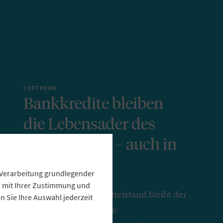
TOPTHEMA
Bankkredite bleiben
die Lebensader des
Mittelstands – auch in
Europa
e Verarbeitung grundlegender
ur mit Ihrer Zustimmung und
Für den deutschen Mittelstand bleibt der
 Sie Ihre Auswahl jederzeit
Bankkredit die zentrale