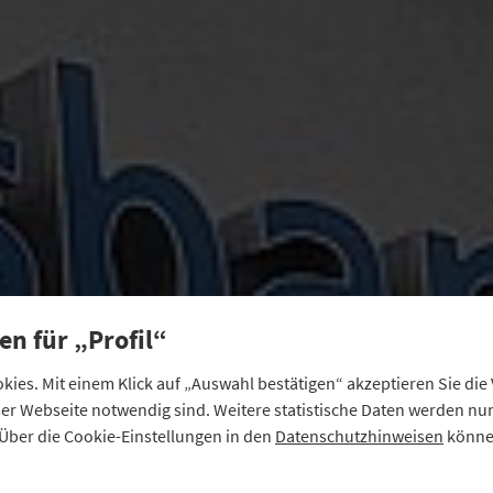
en für „Profil“
ies. Mit einem Klick auf „Auswahl bestätigen“ akzeptieren Sie di
eser Webseite notwendig sind. Weitere statistische Daten werden n
Über die Cookie-Einstellungen in den
Datenschutzhinweisen
können