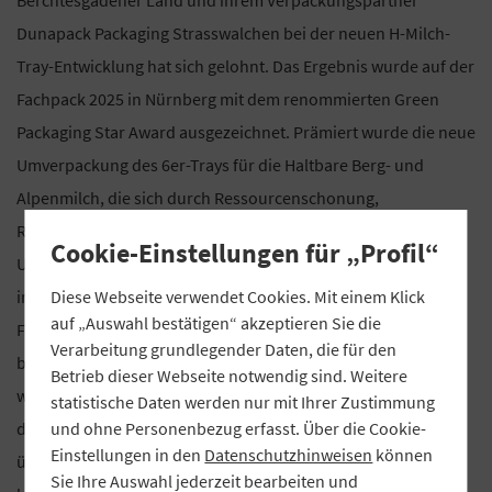
Dunapack Packaging Strasswalchen bei der neuen H-Milch-
Tray-Entwicklung hat sich gelohnt. Das Ergebnis wurde auf der
Fachpack 2025 in Nürnberg mit dem renommierten Green
Packaging Star Award ausgezeichnet. Prämiert wurde die neue
Umverpackung des 6er-Trays für die Haltbare Berg- und
Alpenmilch, die sich durch Ressourcenschonung,
Recyclingfähigkeit und eine deutlich verbesserte
Cookie-Einstellungen für „Profil“
Umweltbilanz auszeichnet. Bei der Herstellung wird auf
innovative Drucktechnologien gesetzt, wodurch der
Diese Webseite verwendet Cookies. Mit einem Klick
auf „Auswahl bestätigen“ akzeptieren Sie die
Farbverbrauch um bis zu 18 Prozent und die CO,-Emissionen,
Verarbeitung grundlegender Daten, die für den
bei gleichbleibend hoher Druckqualität, signifikant reduziert
Betrieb dieser Webseite notwendig sind. Weitere
werden konnten. „Nachhaltigkeit bedeutet für uns, entlang
statistische Daten werden nur mit Ihrer Zustimmung
der gesamten Wertschöpfungskette Verantwortung zu
und ohne Personenbezug erfasst. Über die Cookie-
Einstellungen in den
Datenschutzhinweisen
können
übernehmen – von der Milch aus fairer, regionaler Erzeugung
Sie Ihre Auswahl jederzeit bearbeiten und