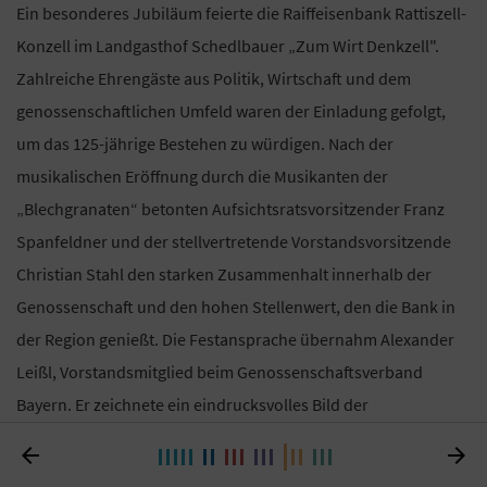
Ein besonderes Jubiläum feierte die Raiffeisenbank Rattiszell-
Konzell im Landgasthof Schedlbauer „Zum Wirt Denkzell".
Zahlreiche Ehrengäste aus Politik, Wirtschaft und dem
genossenschaftlichen Umfeld waren der Einladung gefolgt,
um das 125-jährige Bestehen zu würdigen. Nach der
musikalischen Eröffnung durch die Musikanten der
„Blechgranaten“ betonten Aufsichtsratsvorsitzender Franz
Spanfeldner und der stellvertretende Vorstandsvorsitzende
Christian Stahl den starken Zusammenhalt innerhalb der
Genossenschaft und den hohen Stellenwert, den die Bank in
der Region genießt. Die Festansprache übernahm Alexander
Leißl, Vorstandsmitglied beim Genossenschaftsverband
Bayern. Er zeichnete ein eindrucksvolles Bild der
Gründungsjahre, als die Mitglieder noch mit ihrem


Privatvermögen hafteten und die Bank in einer Zeit großer