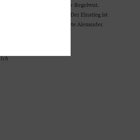
scher Kontrollverlust und Öko-Regelwut.
irtschaft wären dramatisch. Der Einstieg ist
rnt der Bundestagsabgeordnete Alexander
w.
tner, Redaktion „Profil“
nich