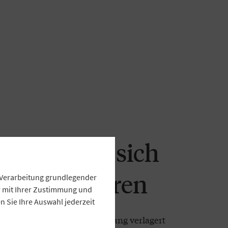
rung muss sich
ko orientieren
e Verarbeitung grundlegender
ur mit Ihrer Zustimmung und
 Sie Ihre Auswahl jederzeit
in die Finanzmarktregulierung verlagert