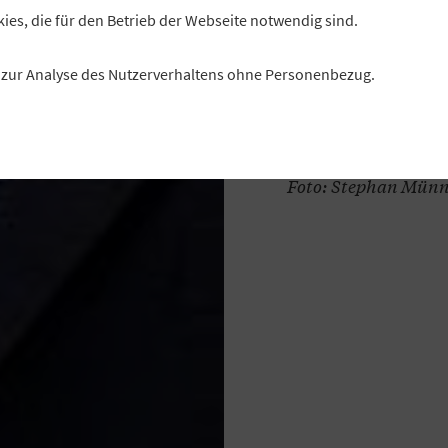
wird, drohen politi
kies, die für den Betrieb der Webseite notwendig sind.
Die Folgen für die W
es zur Analyse des Nutzerverhaltens ohne Personenbezug.
längst gemacht, wa
Radwan im Intervie
Autor: Florian Chris
Foto: Stephan Mün