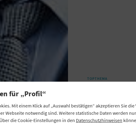
TOPTHEMA
Regulie
en für „Profil“
am Risi
ies. Mit einem Klick auf „Auswahl bestätigen“ akzeptieren Sie di
eser Webseite notwendig sind. Weitere statistische Daten werden n
Über die Cookie-Einstellungen in den
Datenschutzhinweisen
können
Wenn Umweltpolitik 