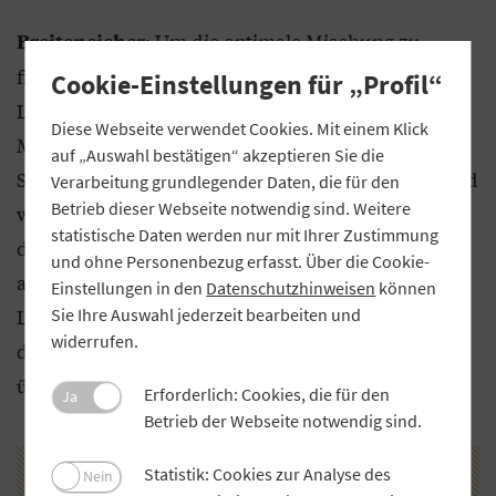
Um die optimale Mischung zu
Breiteneicher:
finden, haben wir uns Tipps vom
Cookie-Einstellungen für „Profil“
Landwirtschaftsamt geholt. Letztlich ist eine
Diese Webseite verwendet Cookies. Mit einem Klick
Mischung mit verschiedenen Kleearten, Leindotter,
auf „Auswahl bestätigen“ akzeptieren Sie die
Sonnenblume, Kornblume, Mohn, Ringelblume und
Verarbeitung grundlegender Daten, die für den
Betrieb dieser Webseite notwendig sind. Weitere
weiteren Sorten herausgekommen. Die Kosten für
statistische Daten werden nur mit Ihrer Zustimmung
das Saatgut haben wir übernommen und uns
und ohne Personenbezug erfasst. Über die Cookie-
außerdem um die Organisation der
Einstellungen in den
Datenschutzhinweisen
können
Lohnunternehmer gekümmert. Diese haben dann
Sie Ihre Auswahl jederzeit bearbeiten und
widerrufen.
die Ansaat in Abstimmung mit den Landwirten
übernommen.
Erforderlich: Cookies, die für den
Ja
Betrieb der Webseite notwendig sind.
Statistik: Cookies zur Analyse des
Nein