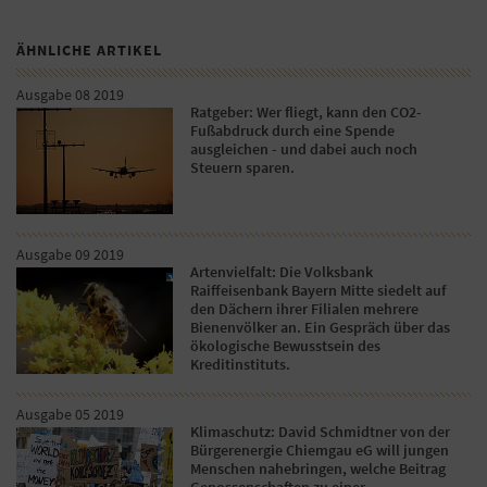
ÄHNLICHE ARTIKEL
Ausgabe 08 2019
Ratgeber: Wer fliegt, kann den CO2-
Fußabdruck durch eine Spende
ausgleichen - und dabei auch noch
Steuern sparen.
Ausgabe 09 2019
Artenvielfalt: Die Volksbank
Raiffeisenbank Bayern Mitte siedelt auf
den Dächern ihrer Filialen mehrere
Bienenvölker an. Ein Gespräch über das
ökologische Bewusstsein des
Kreditinstituts.
Ausgabe 05 2019
Klimaschutz: David Schmidtner von der
Bürgerenergie Chiemgau eG will jungen
Menschen nahebringen, welche Beitrag
Genossenschaften zu einer